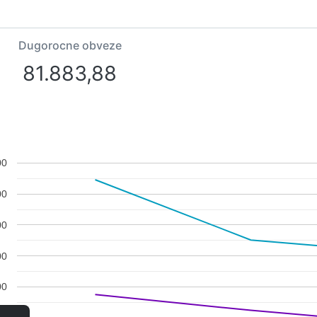
Dugorocne obveze
81.883,88
00
00
00
00
00