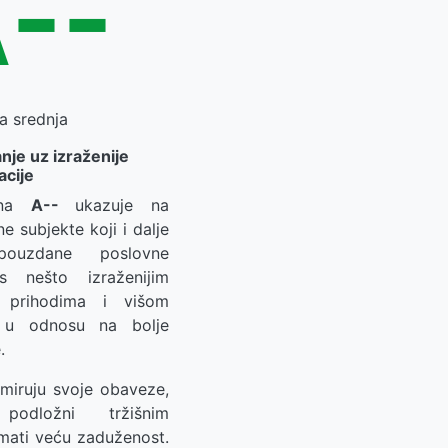
--
a srednja
nje uz izraženije
acije
jena
A--
ukazuje na
lne subjekte koji i dalje
ouzdane poslovne
s nešto izraženijim
u prihodima i višom
a u odnosu na bolje
.
miruju svoje obaveze,
odložni tržišnim
imati veću zaduženost.