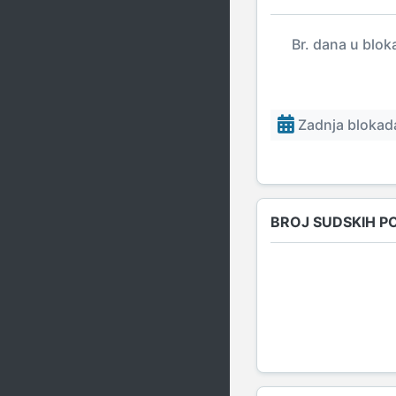
Br. dana u blok
Zadnja blokada
BROJ SUDSKIH P