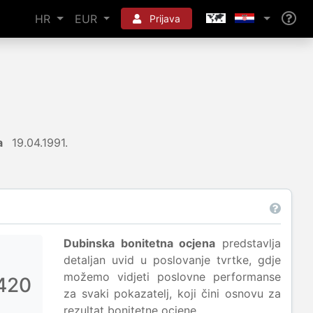
HR
EUR
Prijava
a
19.04.1991.
Dubinska bonitetna ocjena
predstavlja
detaljan uvid u poslovanje tvrtke, gdje
možemo vidjeti poslovne performanse
420
za svaki pokazatelj, koji čini osnovu za
rezultat bonitetne ocjene.