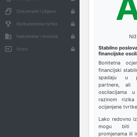
A
Dokumenti i objave
Konkurentske tvrtke
Niž
Nekretnine i imovina
Stabilno poslova
Izvoz
financijske oscil
Bonitetna oc
financijski stabi
spadaju u p
partnere, ali 
oscilacijama 
razinom rizik
ocijenjene tvrtke
Lako redovno iz
mogu biti p
promjenama ili 