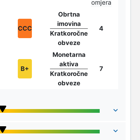
omjera
Obrtna
imovina
CCC
4
Kratkoročne
obveze
Monetarna
aktiva
B+
7
Kratkoročne
obveze