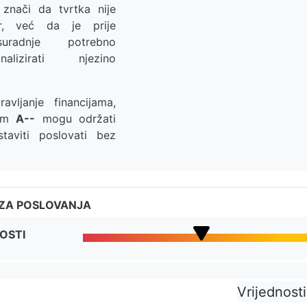
znači da tvrtka nije
er, već da je prije
uradnje potrebno
nalizirati njezino
avljanje financijama,
nom
A--
mogu održati
staviti poslovati bez
IZA POSLOVANJA
OSTI
Vrijednosti