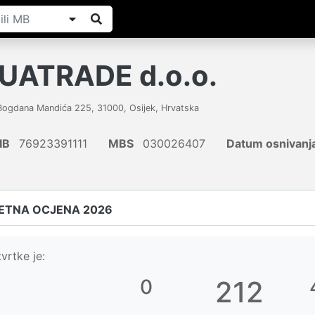
UATRADE d.o.o.
 Bogdana Mandića 225
,
31000
,
Osijek
,
Hrvatska
IB
76923391111
MBS
030026407
Datum osnivanj
ETNA OCJENA 2026
vrtke je:
0
212