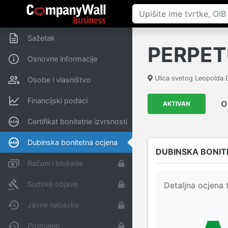
Sažetak
PERPET
Osnovne informacije
Ulica svetog Leopolda
Osobe i vlasništvo
Financijski podaci
O
AKTIVAN
Certifikat bonitetne izvrsnosti
Dubinska bonitetna ocjena
DUBINSKA BONIT
Računi i blokade
Sudske objave
Detaljna ocjena t
Javne nabavke
Promjene