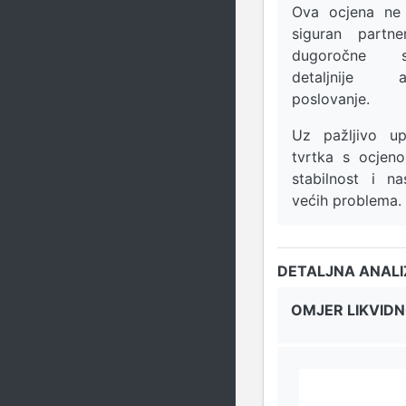
Ova ocjena ne 
siguran partn
dugoročne s
detaljnije a
poslovanje.
Uz pažljivo upr
tvrtka s ocje
stabilnost i na
većih problema.
DETALJNA ANAL
OMJER LIKVIDN