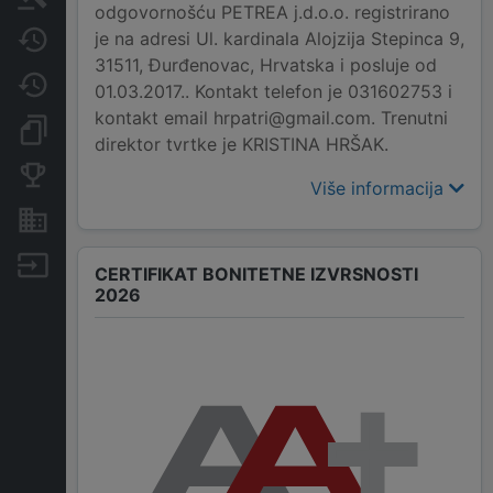
odgovornošću PETREA j.d.o.o. registrirano
je na adresi Ul. kardinala Alojzija Stepinca 9,
Javne nabavke
31511, Đurđenovac, Hrvatska i posluje od
Promjene
01.03.2017.. Kontakt telefon je 031602753 i
kontakt email hrpatri@gmail.com. Trenutni
Dokumenti i objave
direktor tvrtke je KRISTINA HRŠAK.
Konkurentske tvrtke
Više informacija
Nekretnine i imovina
Izvoz
CERTIFIKAT BONITETNE IZVRSNOSTI
2026