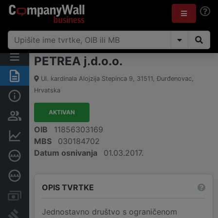
PETREA j.d.o.o.
Sažetak
Ul. kardinala Alojzija Stepinca 9
,
31511
,
Đurđenovac
,
Hrvatska
Osnovne informacije
AKTIVAN
Osobe i vlasništvo
OIB
11856303169
Financijski podaci
MBS
030184702
Datum osnivanja
01.03.2017.
Certifikat bonitetne izvrsnosti
Dubinska bonitetna ocjena
OPIS TVRTKE
Računi i blokade
Jednostavno društvo s ograničenom
Sudske objave