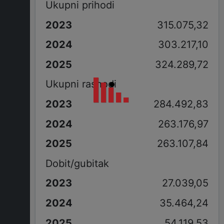
Ukupni prihodi
315.075,32
303.217,10
324.289,72
Ukupni rashodi
284.492,83
263.176,97
263.107,84
Dobit/gubitak
27.039,05
35.464,24
54.119,53