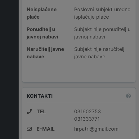
Neisplaćene
Poslovni subjekt uredno
plaće
isplaćuje plaće
Ponuditelj u
Subjekt nije ponuditelj u
javnoj nabavi
javnoj nabavi
Naručitelj javne
Subjekt nije naručitelj
nabave
javne nabave
KONTAKTI
TEL
031602753
031333771
E-MAIL
hrpatri@gmail.com