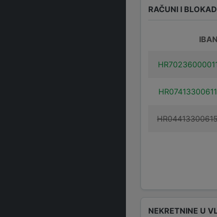
RAČUNI I BLOKA
IBA
HR7023600001
HR0741330061
HR0441330061
NEKRETNINE U V