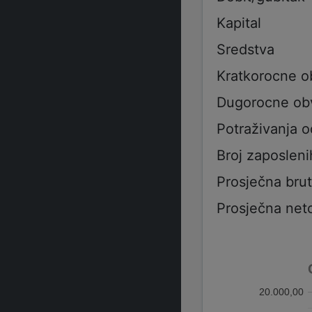
Kapital
Sredstva
Kratkorocne 
Dugorocne ob
Potraživanja 
Broj zaposleni
Prosječna bru
Prosječna net
20.000,00