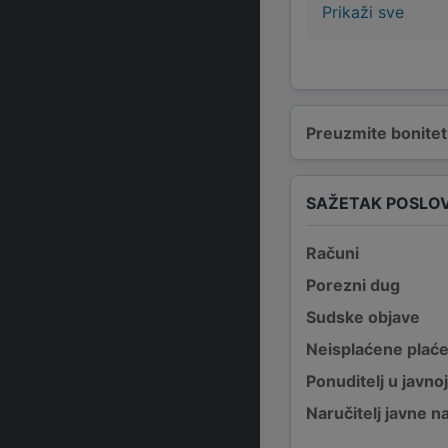
Prikaži sve
Preuzmite bonitetn
SAŽETAK POSLO
Računi
Porezni dug
Sudske objave
Neisplaćene plać
Ponuditelj u javno
Naručitelj javne 