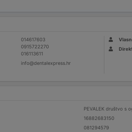
014617603
Vlasn
0915722270
Direk
016113611
info@dentalexpress.hr
PEVALEK društvo s o
16882683150
081294579