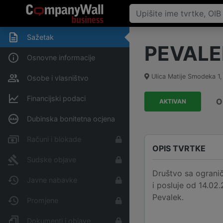
Sažetak
PEVALEK
Osnovne informacije
Ulica Matije Smodeka 1
Osobe i vlasništvo
Financijski podaci
O
AKTIVAN
Dubinska bonitetna ocjena
Računi i blokade
OPIS TVRTKE
Sudske objave
Društvo sa ograni
Javne nabavke
i posluje od 14.02
Pevalek.
Promjene
Dokumenti i objave