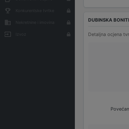
Konkurentske tvrtke
DUBINSKA BONIT
Nekretnine i imovina
Detaljna ocjena tvr
Izvoz
Povećan 