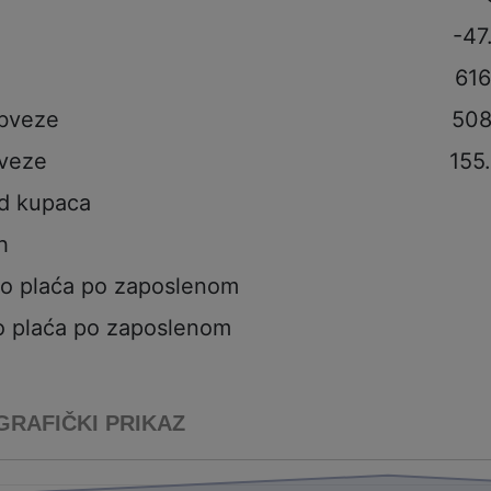
-47
616
obveze
508
veze
155
od kupaca
h
to plaća po zaposlenom
o plaća po zaposlenom
GRAFIČKI PRIKAZ