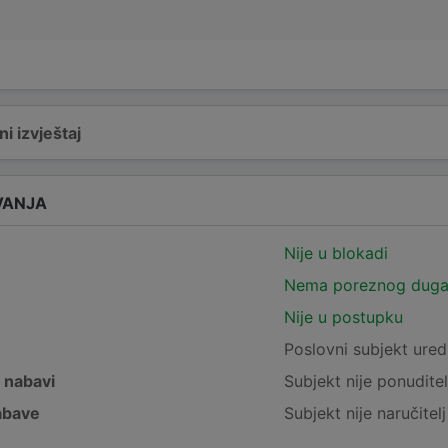
i izvještaj
VANJA
Nije u blokadi
Nema poreznog dug
Nije u postupku
e
Poslovni subjekt ured
j nabavi
Subjekt nije ponuditel
nabave
Subjekt nije naručitel