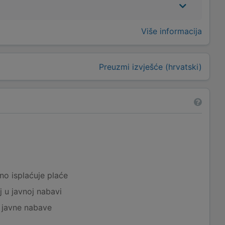
Više informacija
Preuzmi izvješće (hrvatski)
a
no isplaćuje plaće
j u javnoj nabavi
j javne nabave