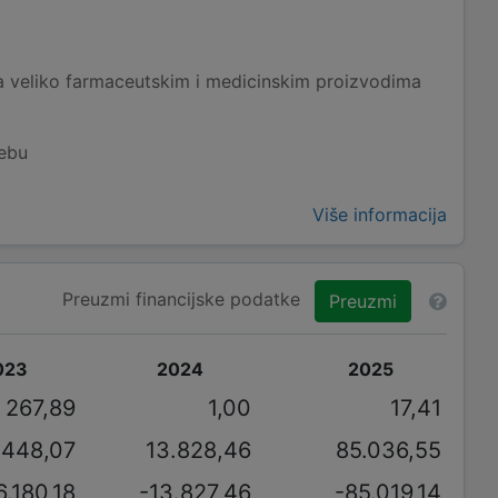
 veliko farmaceutskim i medicinskim proizvodima
rebu
Više informacija
Preuzmi financijske podatke
Preuzmi
023
2024
2025
267,89
1,00
17,41
.448,07
13.828,46
85.036,55
6.180,18
-13.827,46
-85.019,14