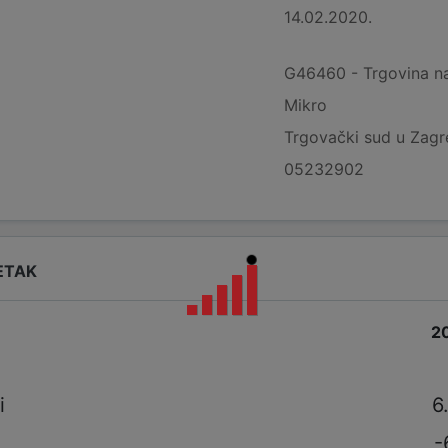
14.02.2020.
G46460 - Trgovina na
Mikro
Trgovački sud u Zag
05232902
ETAK
2
i
i
6
-