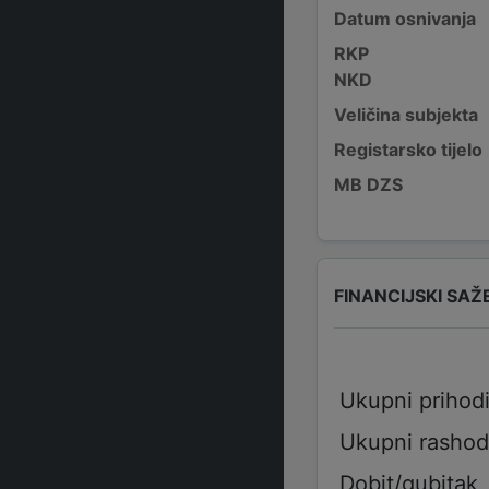
Datum osnivanja
RKP
NKD
Veličina subjekta
Registarsko tijelo
MB DZS
FINANCIJSKI SAŽ
Ukupni prihod
Ukupni rashod
Dobit/gubitak