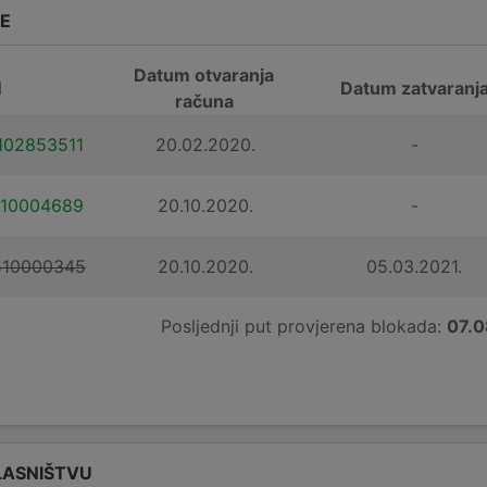
DE
Datum otvaranja
N
Datum zatvaranj
računa
102853511
20.02.2020.
-
110004689
20.10.2020.
-
510000345
20.10.2020.
05.03.2021.
Posljednji put provjerena blokada:
07.0
LASNIŠTVU