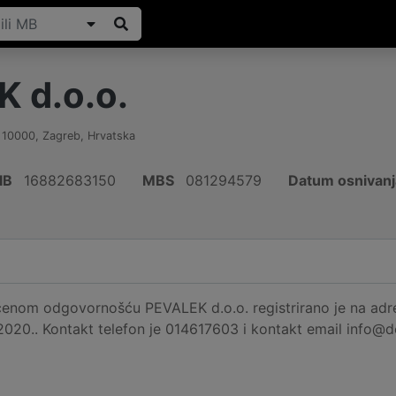
 d.o.o.
,
10000
,
Zagreb
,
Hrvatska
IB
16882683150
MBS
081294579
Datum osnivanj
čenom odgovornošću PEVALEK d.o.o. registrirano je na adre
.2020.. Kontakt telefon je 014617603 i kontakt email info@de