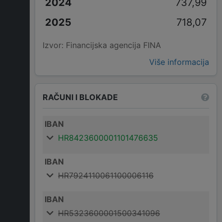
737,99
718,07
Izvor: Financijska agencija FINA
Više informacija
RAČUNI I BLOKADE
IBAN
HR8423600001101476635
IBAN
HR7924110061100006116
IBAN
HR5323600001500341096