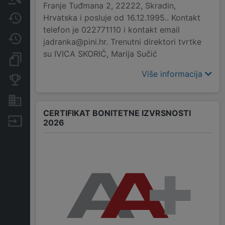
Franje Tuđmana 2, 22222, Skradin,
Hrvatska i posluje od 16.12.1995.. Kontakt
Javne nabavke
telefon je 022771110 i kontakt email
Promjene
jadranka@pini.hr. Trenutni direktori tvrtke
su IVICA SKORIĆ, Marija Sučić
Dokumenti i objave
Više informacija
Konkurentske tvrtke
Nekretnine i imovina
CERTIFIKAT BONITETNE IZVRSNOSTI
Izvoz
2026