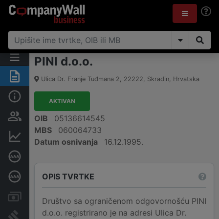
PINI d.o.o.
Sažetak
Ulica Dr. Franje Tuđmana 2
,
22222
,
Skradin
,
Hrvatska
Osnovne informacije
AKTIVAN
Osobe i vlasništvo
OIB
05136614545
MBS
060064733
Financijski podaci
Datum osnivanja
16.12.1995.
Certifikat bonitetne izvrsnosti
OPIS TVRTKE
Dubinska bonitetna ocjena
Računi i blokade
Društvo sa ograničenom odgovornošću PINI
d.o.o. registrirano je na adresi Ulica Dr.
Sudske objave