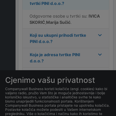
tvrtki
PINI d.o.o.
?
Odgovorne osobe u tvrtki su:
IVICA
SKORIĆ
,
Marija Sučić
.
Koji su ukupni prihodi tvrtke
PINI d.o.o.
?
Koja je adresa tvrtke
PINI
d.o.o.
?
Koji je kontakt tvrtke
PINI
Cjenimo vašu privatnost
d.o.o.
?
Companywall Business koristi kolačiće (engl. cookies) kako bi
valjano radio, pružio Vam što je moguće jednostavnije i bolje
Koliko ima zaposlenih
korisničko iskustvo, u statističke i analitičke svrhe te kako
kompanija
PINI d.o.o.
?
bismo unaprijedili funkcionalnosti portala. Korištenjem
Companywall Business portala pristajete na upotrebu kolačića.
Postavke kolačića možete podesiti u Vašem internetskom
Koji je datum osnivanja
pregledniku. Više o kolačićima i načinu kako ih koristimo te