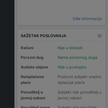
Više informacija
SAŽETAK POSLOVANJA
Računi
Nije u blokadi
Porezni dug
Nema poreznog duga
Sudske objave
Nije u postupku
Neisplaćene
Poslovni subjekt uredno
plaće
isplaćuje plaće
Ponuditelj u
Subjekt nije ponuditelj u
javnoj nabavi
javnoj nabavi
Naručitelj javne
Subjekt nije naručitelj