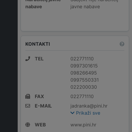
nabave
javne nabave
KONTAKTI
TEL
022771110
0997301615
098266495
0997550331
022200030
FAX
022771110
E-MAIL
jadranka@pini.hr
Prikaži sve
WEB
www.pini.hr