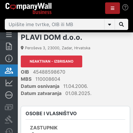
PLAVI DOM d.o.o.
Sažetak
Peroševa 3
,
23000
,
Zadar
,
Hrvatska
Osnovne informacije
NEAKTIVAN - IZBRISANO
Osobe i vlasništvo
OIB
45488598670
MBS
110008604
Financijski podaci
Datum osnivanja
11.04.2006.
Datum zatvaranja
01.08.2025.
Dubinska bonitetna ocjena
Računi i blokade
OSOBE I VLASNIŠTVO
Sudske objave
ZASTUPNIK
Javne nabavke