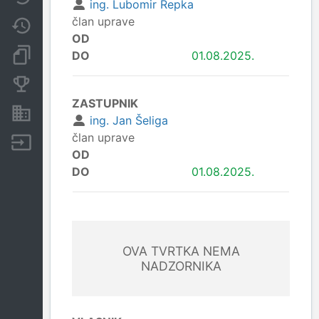
ing. Lubomir Repka
član uprave
Promjene
OD
Dokumenti i objave
DO
01.08.2025.
Konkurentske tvrtke
ZASTUPNIK
Nekretnine i imovina
ing. Jan Šeliga
član uprave
Izvoz
OD
DO
01.08.2025.
OVA TVRTKA NEMA
NADZORNIKA