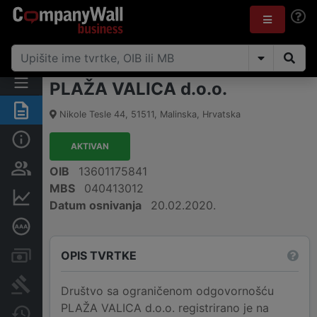
PLAŽA VALICA d.o.o.
Sažetak
Nikole Tesle 44
,
51511
,
Malinska
,
Hrvatska
Osnovne informacije
AKTIVAN
Osobe i vlasništvo
OIB
13601175841
MBS
040413012
Financijski podaci
Datum osnivanja
20.02.2020.
Dubinska bonitetna ocjena
OPIS TVRTKE
Računi i blokade
Sudske objave
Društvo sa ograničenom odgovornošću
PLAŽA VALICA d.o.o. registrirano je na
Javne nabavke