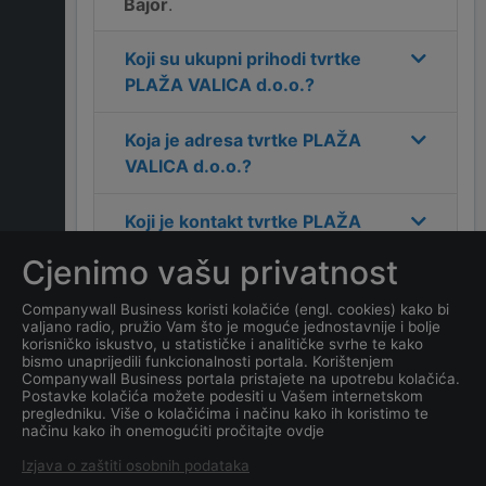
Bajor
.
Koji su ukupni prihodi tvrtke
PLAŽA VALICA d.o.o.
?
Koja je adresa tvrtke
PLAŽA
VALICA d.o.o.
?
Koji je kontakt tvrtke
PLAŽA
VALICA d.o.o.
?
Cjenimo vašu privatnost
Koliko ima zaposlenih
Companywall Business koristi kolačiće (engl. cookies) kako bi
valjano radio, pružio Vam što je moguće jednostavnije i bolje
kompanija
PLAŽA VALICA
korisničko iskustvo, u statističke i analitičke svrhe te kako
d.o.o.
?
bismo unaprijedili funkcionalnosti portala. Korištenjem
Companywall Business portala pristajete na upotrebu kolačića.
Postavke kolačića možete podesiti u Vašem internetskom
Koji je datum osnivanja
pregledniku. Više o kolačićima i načinu kako ih koristimo te
načinu kako ih onemogućiti pročitajte ovdje
tvrtke
PLAŽA VALICA d.o.o.
?
Izjava o zaštiti osobnih podataka