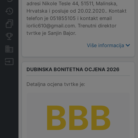
adresi Nikole Tesle 44, 51511, Malinska,
Hrvatska i posluje od 20.02.2020.. Kontakt
Promjene
telefon je 051855105 i kontakt email
Dokumenti i objave
iorlic610@gmail.com. Trenutni direktor
tvrtke je Sanjin Bajor.
Konkurentske tvrtke
Više informacija
Nekretnine i imovina
Izvoz
DUBINSKA BONITETNA OCJENA 2026
Detaljna ocjena tvrtke je:
BBB