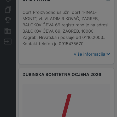
Dokumenti i objave
Obrt Proizvodno uslužni obrt "FINAL-
MONT", vl. VLADIMIR KOVAČ, ZAGREB,
Konkurentske tvrtke
BALOKOVIĆEVA 69 registrirano je na adresi
Nekretnine i imovina
BALOKOVIĆEVA 69, ZAGREB, 10000,
Zagreb, Hrvatska i posluje od 01.10.2003..
Izvoz
Kontakt telefon je 0915475670.
Više informacija
DUBINSKA BONITETNA OCJENA 2026
/