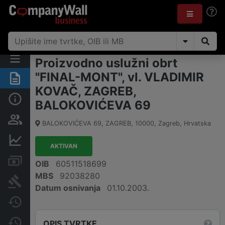
Proizvodno uslužni obrt
"FINAL-MONT", vl. VLADIMIR
Sažetak
KOVAČ, ZAGREB,
Osnovne informacije
BALOKOVIĆEVA 69
Osobe i vlasništvo
BALOKOVIĆEVA 69, ZAGREB
,
10000
,
Zagreb
,
Hrvatska
Financijski podaci
AKTIVAN
Računi i blokade
OIB
60511518699
MBS
92038280
Sudske objave
Datum osnivanja
01.10.2003.
Javne nabavke
Promjene
OPIS TVRTKE