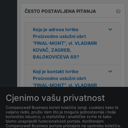
ČESTO POSTAVLJENA PITANJA
Koja je adresa tvrtke
Proizvodno uslužni obrt
"FINAL-MONT", vl. VLADIMIR
KOVAČ, ZAGREB,
BALOKOVIĆEVA 69
?
Koji je kontakt tvrtke
Proizvodno uslužni obrt
"FINAL-MONT", vl. VLADIMIR
KOVAČ, ZAGREB,
Cjenimo vašu privatnost
BALOKOVIĆEVA 69
?
Companywall Business koristi kolačiće (engl. cookies) kako bi
valjano radio, pružio Vam što je moguće jednostavnije i bolje
Koji je datum osnivanja
korisničko iskustvo, u statističke i analitičke svrhe te kako
tvrtke
Proizvodno uslužni
bismo unaprijedili funkcionalnosti portala. Korištenjem
Companywall Business portala pristajete na upotrebu kolačića.
obrt "FINAL-MONT", vl.