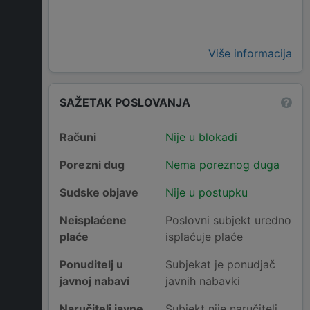
Više informacija
SAŽETAK POSLOVANJA
Računi
Nije u blokadi
Porezni dug
Nema poreznog duga
Sudske objave
Nije u postupku
Neisplaćene
Poslovni subjekt uredno
plaće
isplaćuje plaće
Ponuditelj u
Subjekat je ponudjač
javnoj nabavi
javnih nabavki
Naručitelj javne
Subjekt nije naručitelj