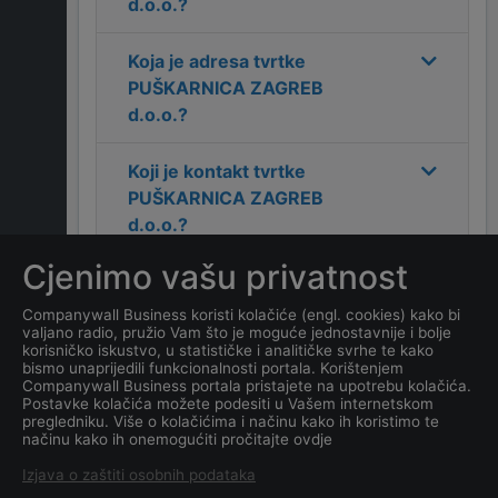
d.o.o.
?
Koja je adresa tvrtke
PUŠKARNICA ZAGREB
d.o.o.
?
Koji je kontakt tvrtke
PUŠKARNICA ZAGREB
d.o.o.
?
Cjenimo vašu privatnost
Koliko ima zaposlenih
kompanija
PUŠKARNICA
Companywall Business koristi kolačiće (engl. cookies) kako bi
valjano radio, pružio Vam što je moguće jednostavnije i bolje
ZAGREB d.o.o.
?
korisničko iskustvo, u statističke i analitičke svrhe te kako
bismo unaprijedili funkcionalnosti portala. Korištenjem
Companywall Business portala pristajete na upotrebu kolačića.
Koji je datum osnivanja
Postavke kolačića možete podesiti u Vašem internetskom
tvrtke
PUŠKARNICA
pregledniku. Više o kolačićima i načinu kako ih koristimo te
načinu kako ih onemogućiti pročitajte ovdje
ZAGREB d.o.o.
?
Izjava o zaštiti osobnih podataka