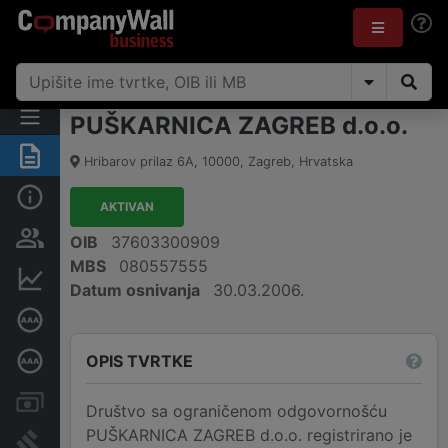
PUŠKARNICA ZAGREB d.o.o.
Sažetak
Hribarov prilaz 6A
,
10000
,
Zagreb
,
Hrvatska
Osnovne informacije
AKTIVAN
Osobe i vlasništvo
OIB
37603300909
MBS
080557555
Financijski podaci
Datum osnivanja
30.03.2006.
Certifikat bonitetne izvrsnosti
OPIS TVRTKE
Dubinska bonitetna ocjena
Računi i blokade
Društvo sa ograničenom odgovornošću
PUŠKARNICA ZAGREB d.o.o. registrirano je
Sudske objave