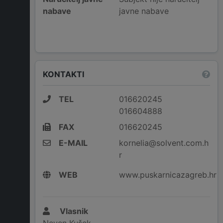
nabave
javne nabave
KONTAKTI
TEL
016620245
016604888
FAX
016620245
E-MAIL
kornelia@solvent.com.h
r
WEB
www.puskarnicazagreb.hr
Vlasnik