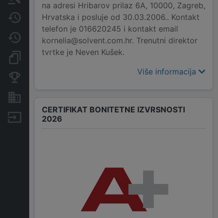
na adresi Hribarov prilaz 6A, 10000, Zagreb,
Hrvatska i posluje od 30.03.2006.. Kontakt
Javne nabavke
telefon je 016620245 i kontakt email
Promjene
kornelia@solvent.com.hr. Trenutni direktor
tvrtke je Neven Kušek.
Dokumenti i objave
Više informacija
Konkurentske tvrtke
Nekretnine i imovina
CERTIFIKAT BONITETNE IZVRSNOSTI
Izvoz
2026