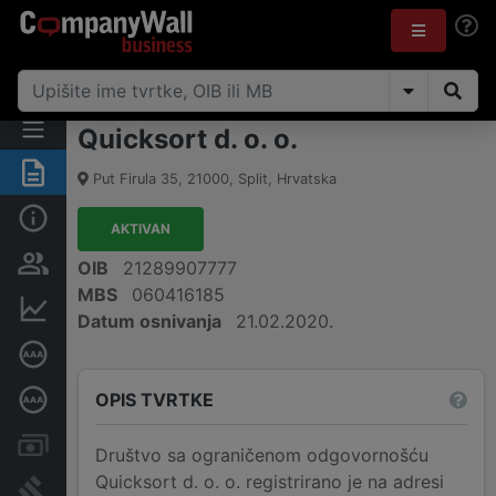
Quicksort d. o. o.
Sažetak
Put Firula 35
,
21000
,
Split
,
Hrvatska
Osnovne informacije
AKTIVAN
Osobe i vlasništvo
OIB
21289907777
MBS
060416185
Financijski podaci
Datum osnivanja
21.02.2020.
Certifikat bonitetne izvrsnosti
OPIS TVRTKE
Dubinska bonitetna ocjena
Računi i blokade
Društvo sa ograničenom odgovornošću
Quicksort d. o. o. registrirano je na adresi
Sudske objave