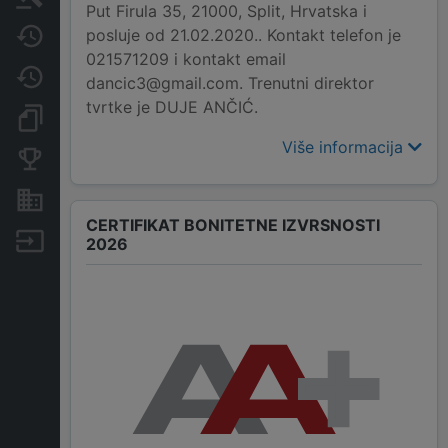
Put Firula 35, 21000, Split, Hrvatska i
posluje od 21.02.2020.. Kontakt telefon je
Javne nabavke
021571209 i kontakt email
Promjene
dancic3@gmail.com. Trenutni direktor
tvrtke je DUJE ANČIĆ.
Dokumenti i objave
Više informacija
Konkurentske tvrtke
Nekretnine i imovina
CERTIFIKAT BONITETNE IZVRSNOSTI
Izvoz
2026