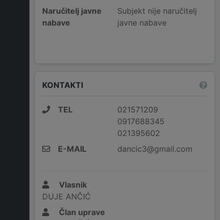
Naručitelj javne
Subjekt nije naručitelj
nabave
javne nabave
KONTAKTI
TEL
021571209
0917688345
021395602
E-MAIL
dancic3@gmail.com
Vlasnik
DUJE ANČIĆ
Član uprave