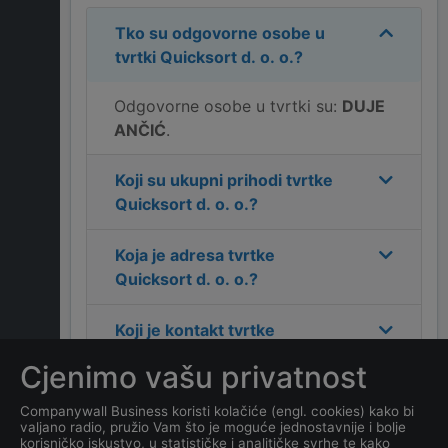
Tko su odgovorne osobe u
tvrtki
Quicksort d. o. o.
?
Odgovorne osobe u tvrtki su:
DUJE
ANČIĆ
.
Koji su ukupni prihodi tvrtke
Quicksort d. o. o.
?
Koja je adresa tvrtke
Quicksort d. o. o.
?
Koji je kontakt tvrtke
Quicksort d. o. o.
?
Cjenimo vašu privatnost
Koliko ima zaposlenih
Companywall Business koristi kolačiće (engl. cookies) kako bi
valjano radio, pružio Vam što je moguće jednostavnije i bolje
kompanija
Quicksort d. o.
korisničko iskustvo, u statističke i analitičke svrhe te kako