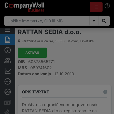
RATTAN SEDIA d.o.o.
Sažetak
Varaždinska ulica 64
,
10363
,
Belovar
,
Hrvatska
Osnovne informacije
AKTIVAN
Osobe i vlasništvo
OIB
60873565771
MBS
080741602
Financijski podaci
Datum osnivanja
12.10.2010.
Certifikat bonitetne izvrsnosti
OPIS TVRTKE
Dubinska bonitetna ocjena
Računi i blokade
Društvo sa ograničenom odgovornošću
RATTAN SEDIA d.o.o. registrirano je na
Sudske objave