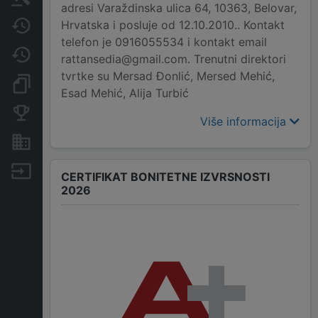
adresi Varaždinska ulica 64, 10363, Belovar,
Hrvatska i posluje od 12.10.2010.. Kontakt
Javne nabavke
telefon je 0916055534 i kontakt email
Promjene
rattansedia@gmail.com. Trenutni direktori
tvrtke su Mersad Đonlić, Mersed Mehić,
Dokumenti i objave
Esad Mehić, Alija Turbić
Konkurentske tvrtke
Više informacija
Nekretnine i imovina
Izvoz
CERTIFIKAT BONITETNE IZVRSNOSTI
2026