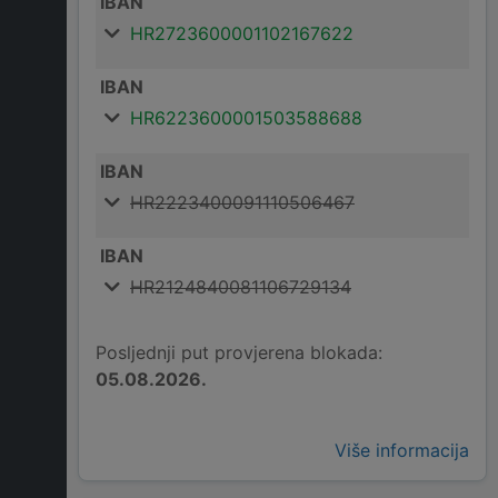
IBAN
HR2723600001102167622
IBAN
HR6223600001503588688
IBAN
HR2223400091110506467
IBAN
HR2124840081106729134
Posljednji put provjerena blokada:
05.08.2026.
Više informacija