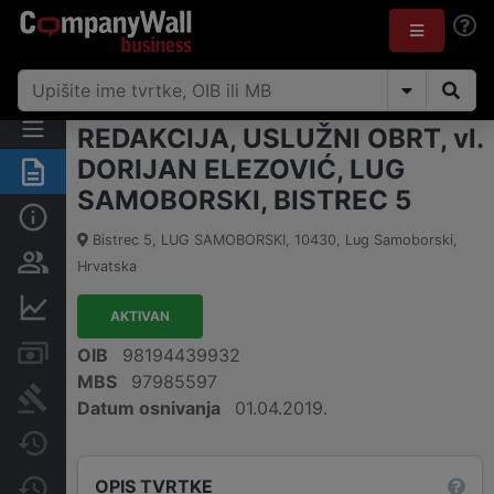
REDAKCIJA, USLUŽNI OBRT, vl.
DORIJAN ELEZOVIĆ, LUG
Sažetak
SAMOBORSKI, BISTREC 5
Osnovne informacije
Bistrec 5, LUG SAMOBORSKI
,
10430
,
Lug Samoborski
,
Osobe i vlasništvo
Hrvatska
Financijski podaci
AKTIVAN
Računi i blokade
OIB
98194439932
MBS
97985597
Sudske objave
Datum osnivanja
01.04.2019.
Javne nabavke
OPIS TVRTKE
Promjene