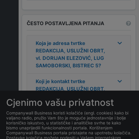
ČESTO POSTAVLJENA PITANJA
Koja je adresa tvrtke
REDAKCIJA, USLUŽNI OBRT,
vl. DORIJAN ELEZOVIĆ, LUG
SAMOBORSKI, BISTREC 5
?
Koji je kontakt tvrtke
REDAKCIJA, USLUŽNI OBRT,
vl. DORIJAN ELEZOVIĆ, LUG
Cjenimo vašu privatnost
SAMOBORSKI, BISTREC 5
?
Companywall Business koristi kolačiće (engl. cookies) kako bi
valjano radio, pružio Vam što je moguće jednostavnije i bolje
Koji je datum osnivanja
korisničko iskustvo, u statističke i analitičke svrhe te kako
tvrtke
REDAKCIJA, USLUŽNI
bismo unaprijedili funkcionalnosti portala. Korištenjem
Companywall Business portala pristajete na upotrebu kolačića.
OBRT, vl. DORIJAN
Postavke kolačića možete podesiti u Vašem internetskom