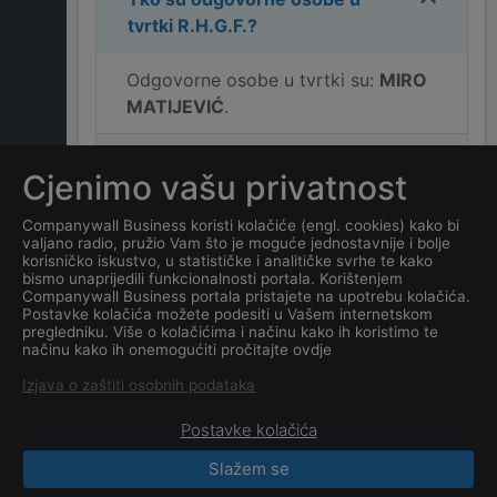
tvrtki
R.H.G.F.
?
Odgovorne osobe u tvrtki su:
MIRO
MATIJEVIĆ
.
Koja je adresa tvrtke
Cjenimo vašu privatnost
R.H.G.F.
?
Companywall Business koristi kolačiće (engl. cookies) kako bi
valjano radio, pružio Vam što je moguće jednostavnije i bolje
Koji je kontakt tvrtke
korisničko iskustvo, u statističke i analitičke svrhe te kako
R.H.G.F.
?
bismo unaprijedili funkcionalnosti portala. Korištenjem
Companywall Business portala pristajete na upotrebu kolačića.
Postavke kolačića možete podesiti u Vašem internetskom
Koji je datum osnivanja
pregledniku. Više o kolačićima i načinu kako ih koristimo te
načinu kako ih onemogućiti pročitajte ovdje
tvrtke
R.H.G.F.
?
Izjava o zaštiti osobnih podataka
Postavke kolačića
Slažem se
CompanyWall Business © 2026
|
Kontakt
|
Uvjeti
korištenja
|
Obavijest o privatnosti