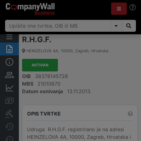
R.H.G.F.
Sažetak
HEINZELOVA 4A
,
10000
,
Zagreb
,
Hrvatska
Osnovne informacije
AKTIVAN
Osobe i vlasništvo
OIB
38378145728
MBS
21010670
Financijski podaci
Datum osnivanja
13.11.2013.
Računi i blokade
OPIS TVRTKE
Sudske objave
Javne nabavke
Udruga R.H.G.F. registrirano je na adresi
HEINZELOVA 4A, 10000, Zagreb, Hrvatska i
Promjene