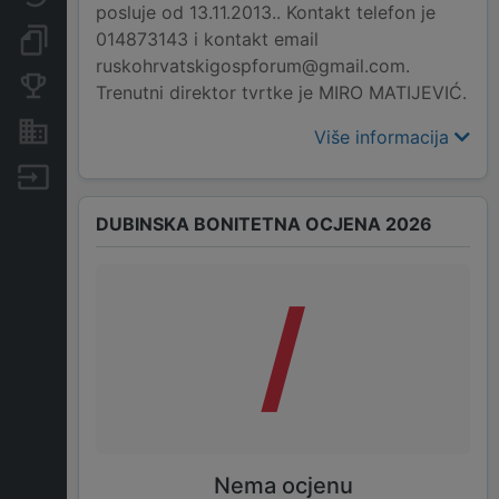
posluje od 13.11.2013.. Kontakt telefon je
014873143 i kontakt email
Dokumenti i objave
ruskohrvatskigospforum@gmail.com.
Konkurentske tvrtke
Trenutni direktor tvrtke je MIRO MATIJEVIĆ.
Nekretnine i imovina
Više informacija
Izvoz
DUBINSKA BONITETNA OCJENA 2026
/
Nema ocjenu