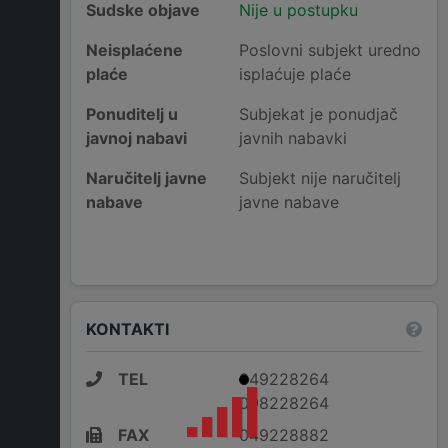
Sudske objave
Nije u postupku
Neisplaćene
Poslovni subjekt uredno
plaće
isplaćuje plaće
Ponuditelj u
Subjekat je ponudjač
javnoj nabavi
javnih nabavki
Naručitelj javne
Subjekt nije naručitelj
nabave
javne nabave
KONTAKTI
TEL
049228264
098228264
FAX
049228882