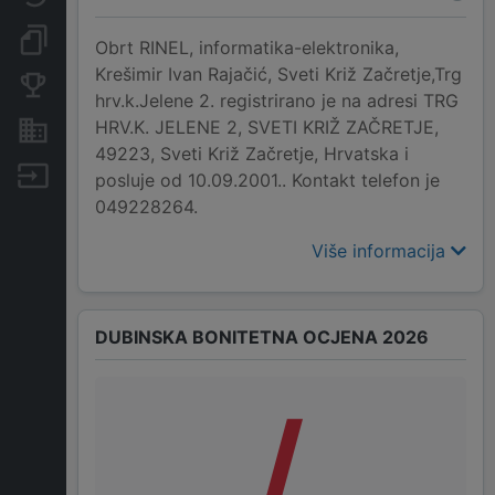
Dokumenti i objave
Obrt RINEL, informatika-elektronika,
Krešimir Ivan Rajačić, Sveti Križ Začretje,Trg
Konkurentske tvrtke
hrv.k.Jelene 2. registrirano je na adresi TRG
HRV.K. JELENE 2, SVETI KRIŽ ZAČRETJE,
Nekretnine i imovina
49223, Sveti Križ Začretje, Hrvatska i
Izvoz
posluje od 10.09.2001.. Kontakt telefon je
049228264.
Više informacija
DUBINSKA BONITETNA OCJENA 2026
/