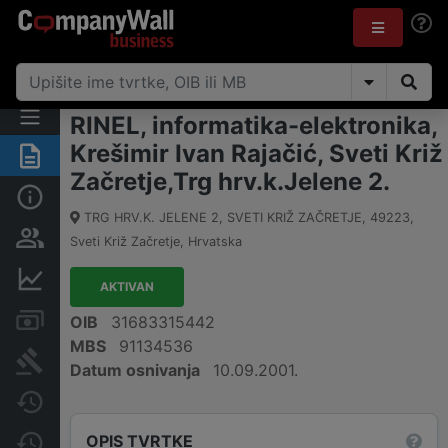
RINEL, informatika-elektronika,
Krešimir Ivan Rajačić, Sveti Križ
Sažetak
Začretje,Trg hrv.k.Jelene 2.
Osnovne informacije
TRG HRV.K. JELENE 2, SVETI KRIŽ ZAČRETJE
,
49223
,
Osobe i vlasništvo
Sveti Križ Začretje
,
Hrvatska
Financijski podaci
AKTIVAN
Računi i blokade
OIB
31683315442
MBS
91134536
Sudske objave
Datum osnivanja
10.09.2001.
Javne nabavke
OPIS TVRTKE
Promjene