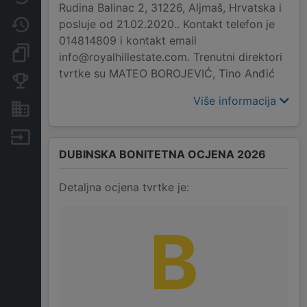
Rudina Balinac 2, 31226, Aljmaš, Hrvatska i
posluje od 21.02.2020.. Kontakt telefon je
Promjene
014814809 i kontakt email
Dokumenti i objave
info@royalhillestate.com. Trenutni direktori
tvrtke su MATEO BOROJEVIĆ, Tino Anđić
Konkurentske tvrtke
Više informacija
Nekretnine i imovina
Izvoz
DUBINSKA BONITETNA OCJENA 2026
Detaljna ocjena tvrtke je:
B