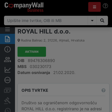
ROYAL HILL d.o.o.
Sažetak
Rudina Balinac 2
,
31226
,
Aljmaš
,
Hrvatska
Osnovne informacije
AKTIVAN
Osobe i vlasništvo
OIB
89476306890
MBS
030230173
Financijski podaci
Datum osnivanja
21.02.2020.
Dubinska bonitetna ocjena
OPIS TVRTKE
Računi i blokade
Sudske objave
Društvo sa ograničenom odgovornošću
ROYAL HILL d.o.o. registrirano je na adresi
Javne nabavke