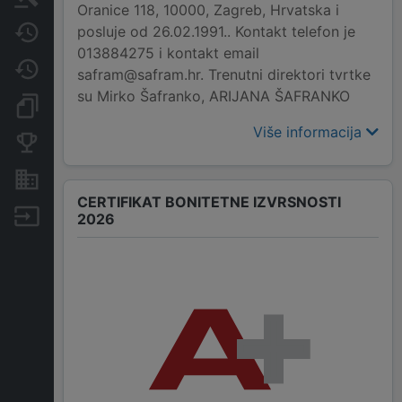
Oranice 118, 10000, Zagreb, Hrvatska i
posluje od 26.02.1991.. Kontakt telefon je
Javne nabavke
013884275 i kontakt email
Promjene
safram@safram.hr. Trenutni direktori tvrtke
su Mirko Šafranko, ARIJANA ŠAFRANKO
Dokumenti i objave
Više informacija
Konkurentske tvrtke
Nekretnine i imovina
CERTIFIKAT BONITETNE IZVRSNOSTI
Izvoz
2026