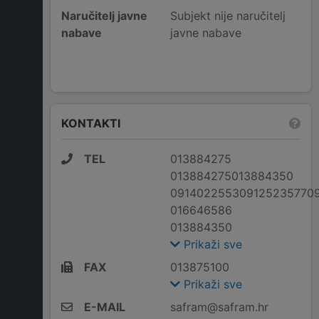
Naručitelj javne
Subjekt nije naručitelj
nabave
javne nabave
KONTAKTI
TEL
013884275
013884275013884350
091402255309125235770
016646586
013884350
Prikaži sve
FAX
013875100
Prikaži sve
E-MAIL
safram@safram.hr