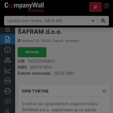
ŠAFRAM d.o.o.
Sažetak
Oranice 118
,
10000
,
Zagreb
,
Hrvatska
Osnovne informacije
AKTIVAN
Osobe i vlasništvo
OIB
58257645837
MBS
080157854
Financijski podaci
Datum osnivanja
26.02.1991.
Certifikat bonitetne izvrsnosti
OPIS TVRTKE
Dubinska bonitetna ocjena
Računi i blokade
Društvo sa ograničenom odgovornošću
ŠAFRAM d.o.o. registrirano je na adresi
Sudske objave