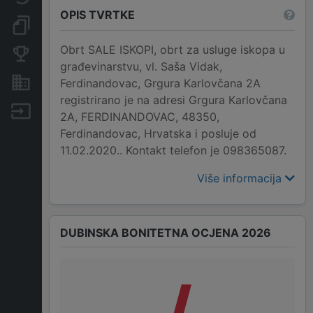
OPIS TVRTKE
Dokumenti i objave
Obrt SALE ISKOPI, obrt za usluge iskopa u
Konkurentske tvrtke
građevinarstvu, vl. Saša Vidak,
Nekretnine i imovina
Ferdinandovac, Grgura Karlovčana 2A
registrirano je na adresi Grgura Karlovčana
Izvoz
2A, FERDINANDOVAC, 48350,
Ferdinandovac, Hrvatska i posluje od
11.02.2020.. Kontakt telefon je 098365087.
Više informacija
DUBINSKA BONITETNA OCJENA 2026