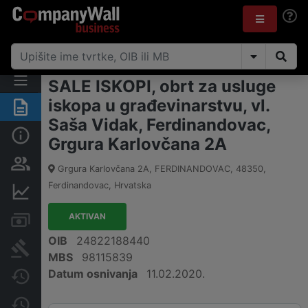
SALE ISKOPI, obrt za usluge
iskopa u građevinarstvu, vl.
Sažetak
Saša Vidak, Ferdinandovac,
Osnovne informacije
Grgura Karlovčana 2A
Osobe i vlasništvo
Grgura Karlovčana 2A, FERDINANDOVAC
,
48350
,
Ferdinandovac
,
Hrvatska
Financijski podaci
AKTIVAN
Računi i blokade
OIB
24822188440
Sudske objave
MBS
98115839
Datum osnivanja
11.02.2020.
Javne nabavke
Promjene