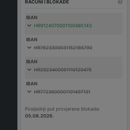
RAČUNI I BLOKADE
IBAN
HR9124070001100485143
IBAN
HR7623300031152165790
IBAN
HR2923400091110120475
IBAN
HR7723600001101497131
Posljednji put provjerena blokada:
05.08.2026.