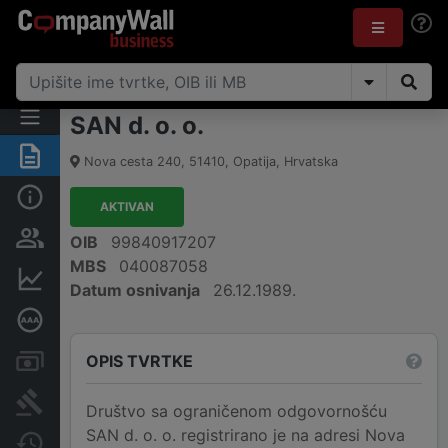
SAN d. o. o.
Sažetak
Nova cesta 240
,
51410
,
Opatija
,
Hrvatska
Osnovne informacije
AKTIVAN
Osobe i vlasništvo
OIB
99840917207
MBS
040087058
Financijski podaci
Datum osnivanja
26.12.1989.
Dubinska bonitetna ocjena
OPIS TVRTKE
Računi i blokade
Sudske objave
Društvo sa ograničenom odgovornošću
SAN d. o. o. registrirano je na adresi Nova
Javne nabavke