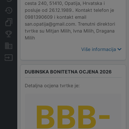
cesta 240, 51410, Opatija, Hrvatska i
posluje od 26.12.1989.. Kontakt telefon je
Promjene
0981390609 i kontakt email
Dokumenti i objave
san.opatija@gmail.com. Trenutni direktori
tvrtke su Mitjan Milih, Ivna Milih, Dragana
Konkurentske tvrtke
Milih
Nekretnine i imovina
Više informacija
Izvoz
DUBINSKA BONITETNA OCJENA 2026
Detaljna ocjena tvrtke je:
BBB-