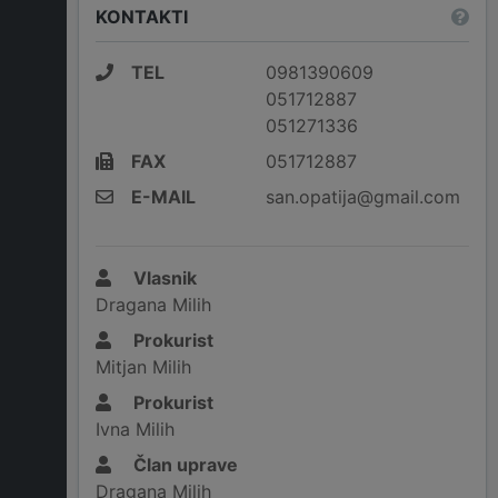
KONTAKTI
TEL
0981390609
051712887
051271336
FAX
051712887
E-MAIL
san.opatija@gmail.com
Vlasnik
Dragana Milih
Prokurist
Mitjan Milih
Prokurist
Ivna Milih
Član uprave
Dragana Milih