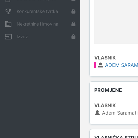
Konkurentske tvrtke
Nekretnine i imovina
Izvoz
VLASNIK
ADEM SARAM
PROMJENE
VLASNIK
Adem Saramati
VLASNIČKA STR