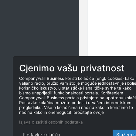
Cjenimo vašu privatnost
Companywall Business koristi kolačiće (engl. cookies) kako 
valjano radio, pružio Vam što je moguće jednostavnije i bolj
korisničko iskustvo, u statističke i analitičke svrhe te kako
bismo unaprijedili funkcionalnosti portala. Korištenjem
Companywall Business portala pristajete na upotrebu kolači
Postavke kolačića možete podesiti u Vašem internetskom
pregledniku. Više o kolačićima i načinu kako ih koristimo te
načinu kako ih onemogućiti pročitajte ovdje
Izjava o zaštiti osobnih podataka
Postavke kolačića
Slažem s