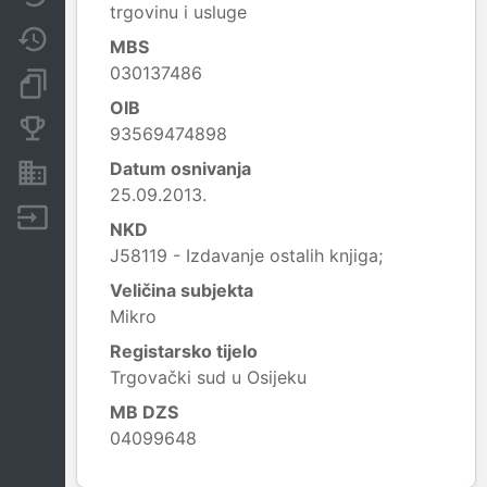
trgovinu i usluge
Promjene
MBS
030137486
Dokumenti i objave
OIB
Konkurentske tvrtke
93569474898
Datum osnivanja
Nekretnine i imovina
25.09.2013.
Izvoz
NKD
J58119 - Izdavanje ostalih knjiga;
Veličina subjekta
Mikro
Registarsko tijelo
Trgovački sud u Osijeku
MB DZS
04099648
Leaflet
|
© OpenStreetMap contributors