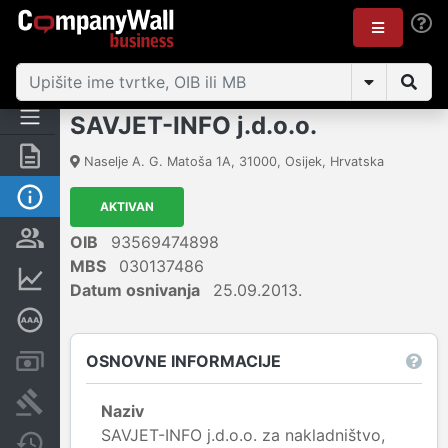
SAVJET-INFO j.d.o.o.
Sažetak
Naselje A. G. Matoša 1A
,
31000
,
Osijek
,
Hrvatska
Osnovne informacije
AKTIVAN
Osobe i vlasništvo
OIB
93569474898
MBS
030137486
Financijski podaci
Datum osnivanja
25.09.2013.
Dubinska bonitetna ocjena
OSNOVNE INFORMACIJE
Računi i blokade
Sudske objave
Naziv
SAVJET-INFO j.d.o.o. za nakladništvo,
Javne nabavke