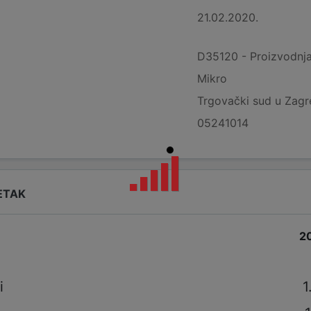
21.02.2020.
D35120 - Proizvodnja 
Mikro
Trgovački sud u Zag
05241014
ETAK
2
i
i
1