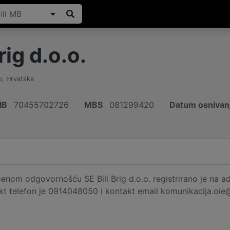
rig d.o.o.
b
,
Hrvatska
IB
70455702726
MBS
081299420
Datum osnivan
enom odgovornošću SE Bili Brig d.o.o. registrirano je na ad
kt telefon je 0914048050 i kontakt email komunikacija.oie@