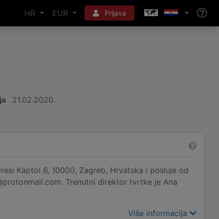
HR
EUR
Prijava
ja
21.02.2020.
resi Kaptol 6, 10000, Zagreb, Hrvatska i posluje od
protonmail.com. Trenutni direktor tvrtke je Ana
Više informacija