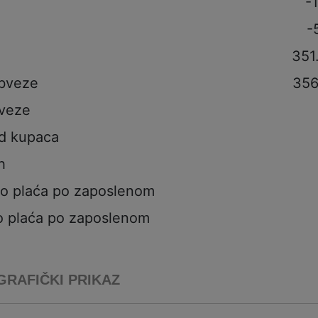
-
-
351
obveze
356
veze
od kupaca
h
to plaća po zaposlenom
o plaća po zaposlenom
GRAFIČKI PRIKAZ