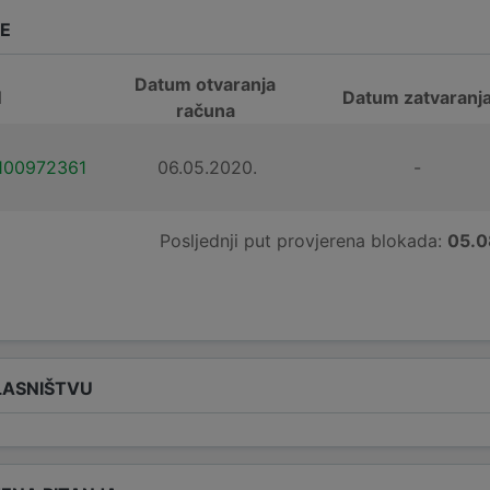
DE
Datum otvaranja
N
Datum zatvaranj
računa
100972361
06.05.2020.
-
Posljednji put provjerena blokada:
05.0
LASNIŠTVU