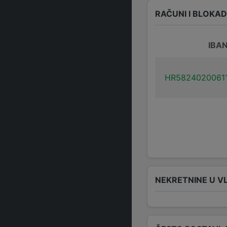
RAČUNI I BLOKA
IBA
HR5824020061
NEKRETNINE U V