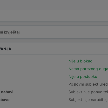
i izvještaj
VANJA
Nije u blokadi
Nema poreznog dug
Nije u postupku
e
Poslovni subjekt ured
j nabavi
Subjekt nije ponuditel
nabave
Subjekt nije naručitel