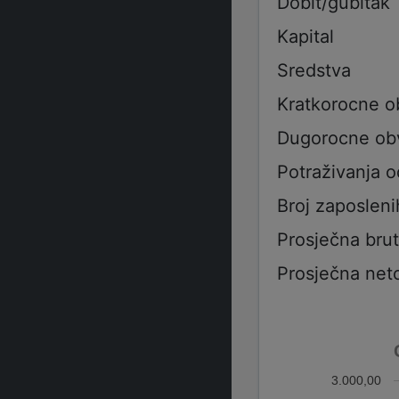
Dobit/gubitak
Kapital
Sredstva
Kratkorocne 
Dugorocne ob
Potraživanja 
Broj zaposleni
Prosječna bru
Prosječna net
3.000,00