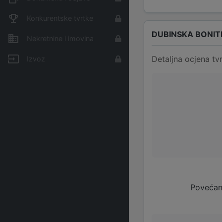
Konkurentske tvrtke
DUBINSKA BONIT
Nekretnine i imovina
Detaljna ocjena tvr
Izvoz
Povećan 