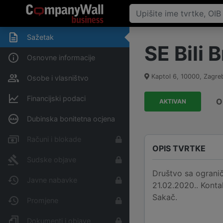
Sažetak
SE Bili B
Osnovne informacije
Kaptol 6
,
10000
,
Zagre
Osobe i vlasništvo
Financijski podaci
O
AKTIVAN
Dubinska bonitetna ocjena
Računi i blokade
OPIS TVRTKE
Sudske objave
Društvo sa ogranič
Javne nabavke
21.02.2020.. Konta
Sakač.
Promjene
Dokumenti i objave