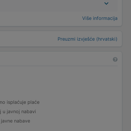
Više informacija
Preuzmi izvješće (hrvatski)
a
no isplaćuje plaće
j u javnoj nabavi
j javne nabave