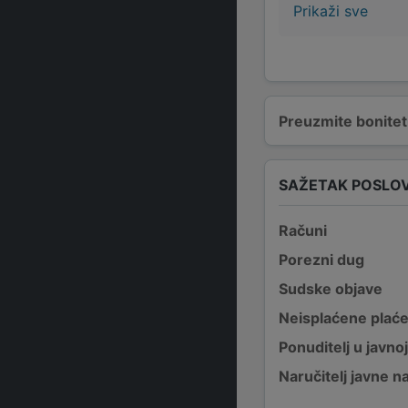
Prikaži sve
Preuzmite bonitetn
SAŽETAK POSLO
Računi
Porezni dug
Sudske objave
Neisplaćene plać
Ponuditelj u javno
Naručitelj javne 