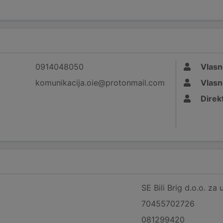
0914048050
Vlasn
komunikacija.oie@protonmail.com
Vlasn
Direk
SE Bili Brig d.o.o. za 
70455702726
081299420