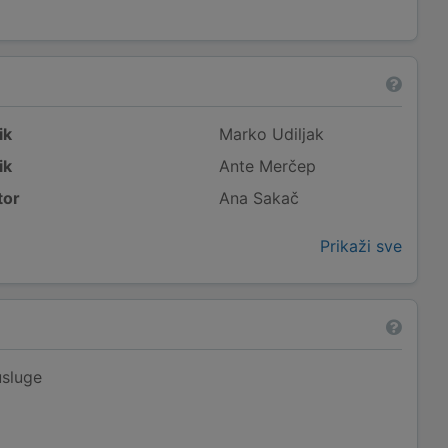
ik
Marko Udiljak
ik
Ante Merčep
tor
Ana Sakač
Prikaži sve
usluge