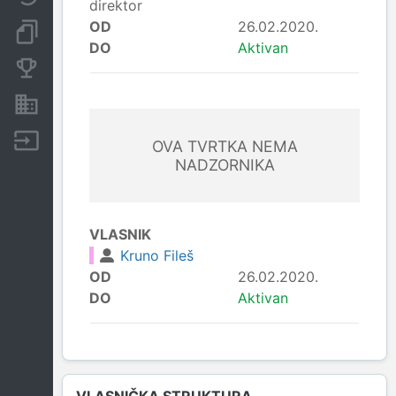
direktor
OD
26.02.2020.
Dokumenti i objave
DO
Aktivan
Konkurentske tvrtke
Nekretnine i imovina
Izvoz
OVA TVRTKA NEMA
NADZORNIKA
VLASNIK
Kruno Fileš
OD
26.02.2020.
DO
Aktivan