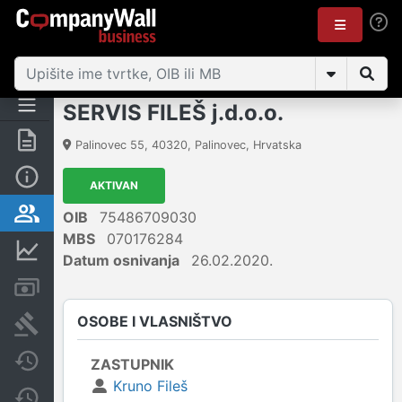
SERVIS FILEŠ j.d.o.o.
Sažetak
Palinovec 55
,
40320
,
Palinovec
,
Hrvatska
Osnovne informacije
AKTIVAN
Osobe i vlasništvo
OIB
75486709030
MBS
070176284
Financijski podaci
Datum osnivanja
26.02.2020.
Računi i blokade
OSOBE I VLASNIŠTVO
Sudske objave
Javne nabavke
ZASTUPNIK
Kruno Fileš
Promjene