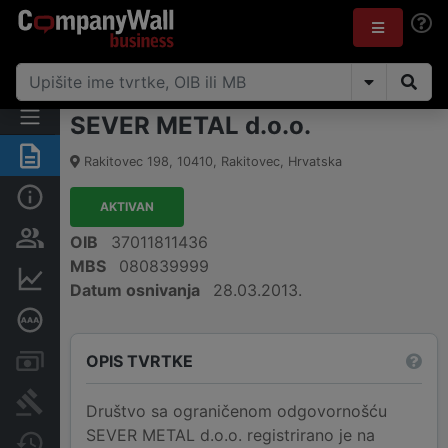
SEVER METAL d.o.o.
Sažetak
Rakitovec 198
,
10410
,
Rakitovec
,
Hrvatska
Osnovne informacije
AKTIVAN
Osobe i vlasništvo
OIB
37011811436
MBS
080839999
Financijski podaci
Datum osnivanja
28.03.2013.
Dubinska bonitetna ocjena
OPIS TVRTKE
Računi i blokade
Sudske objave
Društvo sa ograničenom odgovornošću
SEVER METAL d.o.o. registrirano je na
Javne nabavke