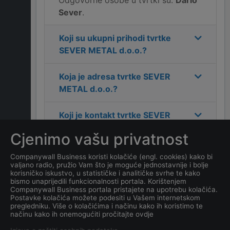
Odgovorne osobe u tvrtki su:
Dario
Sever
.
Koji su ukupni prihodi tvrtke
SEVER METAL d.o.o.
?
Koja je adresa tvrtke
SEVER
METAL d.o.o.
?
Koji je kontakt tvrtke
SEVER
METAL d.o.o.
?
Cjenimo vašu privatnost
Koliko ima zaposlenih
Companywall Business koristi kolačiće (engl. cookies) kako bi
valjano radio, pružio Vam što je moguće jednostavnije i bolje
kompanija
SEVER METAL
korisničko iskustvo, u statističke i analitičke svrhe te kako
d.o.o.
?
bismo unaprijedili funkcionalnosti portala. Korištenjem
Companywall Business portala pristajete na upotrebu kolačića.
Postavke kolačića možete podesiti u Vašem internetskom
Koji je datum osnivanja
pregledniku. Više o kolačićima i načinu kako ih koristimo te
načinu kako ih onemogućiti pročitajte ovdje
tvrtke
SEVER METAL d.o.o.
?