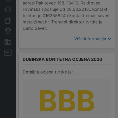
adresi Rakitovec 198, 10410, Rakitovec,
Hrvatska i posluje od 28.03.2013.. Kontakt
Promjene
telefon je 016255824 i kontakt email sever-
Dokumenti i objave
metal@net.hr. Trenutni direktor tvrtke je
Dario Sever.
Konkurentske tvrtke
Više informacija
Nekretnine i imovina
Izvoz
DUBINSKA BONITETNA OCJENA 2026
Detaljna ocjena tvrtke je:
BBB