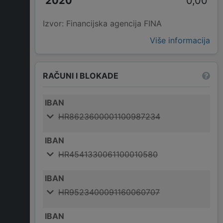
0,00
Izvor: Financijska agencija FINA
Više informacija
RAČUNI I BLOKADE
IBAN
HR8623600001100987234
IBAN
HR4541330061100010580
IBAN
HR9523400091160060707
IBAN