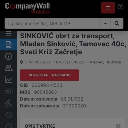
SINKOVIĆ obrt za transport,
Mladen Sinković, Temovec 40c,
Sažetak
Sveti Križ Začretje
Osnovne informacije
TEMOVEC 40 C, TEMOVEC
,
49223
,
Temovec
,
Hrvatska
Osobe i vlasništvo
NEAKTIVAN - IZBRISANO
Financijski podaci
OIB
33699314523
Računi i blokade
MBS
90049063
Datum osnivanja
06.01.1992.
Sudske objave
Datum zatvaranja
31.07.2020.
Javne nabavke
OPIS TVRTKE
Promjene