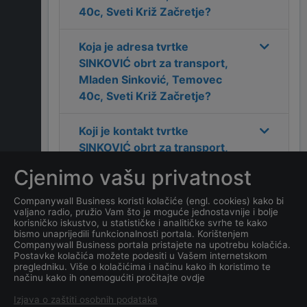
40c, Sveti Križ Začretje
?
Koja je adresa tvrtke
SINKOVIĆ obrt za transport,
Mladen Sinković, Temovec
40c, Sveti Križ Začretje
?
Koji je kontakt tvrtke
SINKOVIĆ obrt za transport,
Mladen Sinković, Temovec
Cjenimo vašu privatnost
40c, Sveti Križ Začretje
?
Companywall Business koristi kolačiće (engl. cookies) kako bi
valjano radio, pružio Vam što je moguće jednostavnije i bolje
Koji je datum osnivanja
korisničko iskustvo, u statističke i analitičke svrhe te kako
tvrtke
SINKOVIĆ obrt za
bismo unaprijedili funkcionalnosti portala. Korištenjem
Companywall Business portala pristajete na upotrebu kolačića.
transport, Mladen Sinković,
Postavke kolačića možete podesiti u Vašem internetskom
Temovec 40c, Sveti Križ
pregledniku. Više o kolačićima i načinu kako ih koristimo te
načinu kako ih onemogućiti pročitajte ovdje
Začretje
?
Izjava o zaštiti osobnih podataka