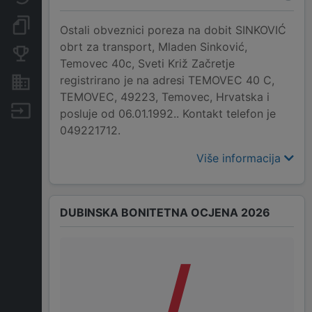
Dokumenti i objave
Ostali obveznici poreza na dobit SINKOVIĆ
obrt za transport, Mladen Sinković,
Konkurentske tvrtke
Temovec 40c, Sveti Križ Začretje
registrirano je na adresi TEMOVEC 40 C,
Nekretnine i imovina
TEMOVEC, 49223, Temovec, Hrvatska i
Izvoz
posluje od 06.01.1992.. Kontakt telefon je
049221712.
Više informacija
DUBINSKA BONITETNA OCJENA 2026
/