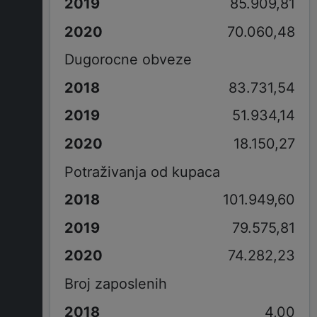
85.909,81
70.060,48
Dugorocne obveze
83.731,54
51.934,14
18.150,27
Potraživanja od kupaca
101.949,60
79.575,81
74.282,23
Broj zaposlenih
4,00