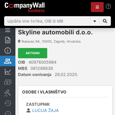
Skyline automobili d.o.o.
Sažetak
Rukavec 9A
,
10000
,
Zagreb
,
Hrvatska
Osnovne informacije
AKTIVAN
Osobe i vlasništvo
OIB
40976005984
MBS
081298839
Financijski podaci
Datum osnivanja
26.02.2020.
Računi i blokade
OSOBE I VLASNIŠTVO
Sudske objave
Javne nabavke
ZASTUPNIK
LUCIJA ŽAJA
Promjene