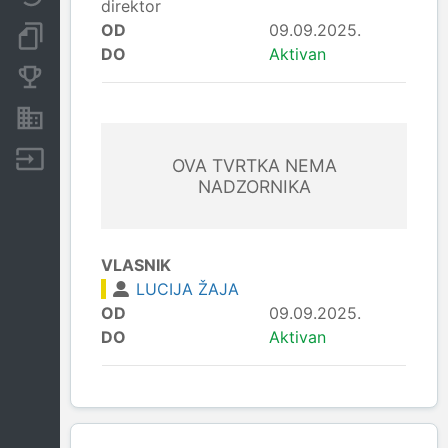
direktor
OD
09.09.2025.
Dokumenti i objave
DO
Aktivan
Konkurentske tvrtke
Nekretnine i imovina
Izvoz
OVA TVRTKA NEMA
NADZORNIKA
VLASNIK
LUCIJA ŽAJA
OD
09.09.2025.
DO
Aktivan