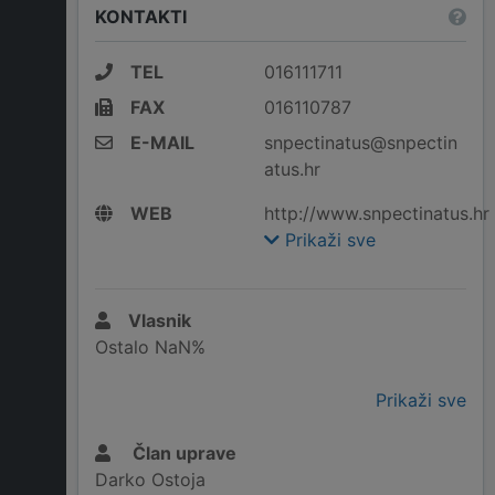
KONTAKTI
TEL
016111711
FAX
016110787
E-MAIL
snpectinatus@snpectin
atus.hr
WEB
http://www.snpectinatus.hr
Prikaži sve
Vlasnik
Ostalo NaN%
Prikaži sve
Član uprave
Darko Ostoja