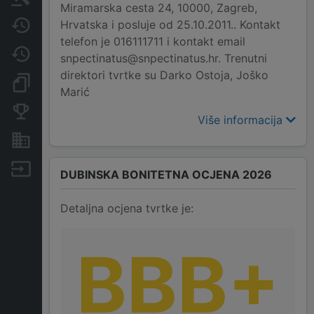
Miramarska cesta 24, 10000, Zagreb,
Hrvatska i posluje od 25.10.2011.. Kontakt
Javne nabavke
telefon je 016111711 i kontakt email
Promjene
snpectinatus@snpectinatus.hr. Trenutni
direktori tvrtke su Darko Ostoja, Joško
Dokumenti i objave
Marić
Konkurentske tvrtke
Više informacija
Nekretnine i imovina
Izvoz
DUBINSKA BONITETNA OCJENA 2026
Detaljna ocjena tvrtke je:
BBB+