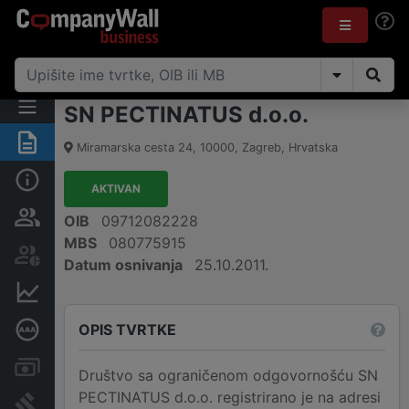
SN PECTINATUS d.o.o.
Sažetak
Miramarska cesta 24
,
10000
,
Zagreb
,
Hrvatska
Osnovne informacije
AKTIVAN
Osobe i vlasništvo
OIB
09712082228
MBS
080775915
Dionička knjiga
Datum osnivanja
25.10.2011.
Financijski podaci
OPIS TVRTKE
Dubinska bonitetna ocjena
Računi i blokade
Društvo sa ograničenom odgovornošću SN
PECTINATUS d.o.o. registrirano je na adresi
Sudske objave