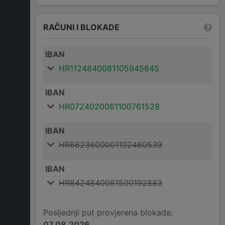
RAČUNI I BLOKADE
IBAN
HR1124840081105945845
IBAN
HR0724020061100761528
IBAN
HR6623600001102460539
IBAN
HR8424840081500192883
Posljednji put provjerena blokada:
07.08.2026.