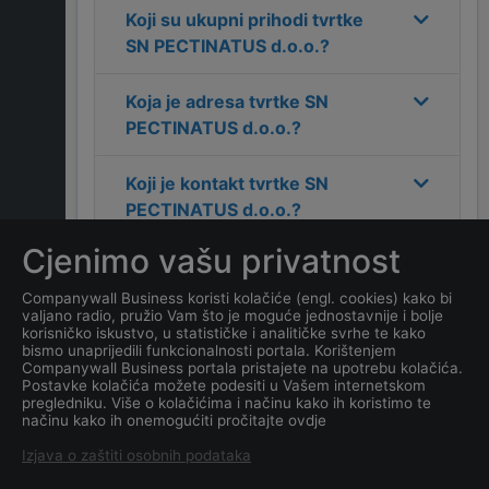
Koji su ukupni prihodi tvrtke
SN PECTINATUS d.o.o.
?
Koja je adresa tvrtke
SN
PECTINATUS d.o.o.
?
Koji je kontakt tvrtke
SN
PECTINATUS d.o.o.
?
Cjenimo vašu privatnost
Koliko ima zaposlenih
kompanija
SN PECTINATUS
Companywall Business koristi kolačiće (engl. cookies) kako bi
valjano radio, pružio Vam što je moguće jednostavnije i bolje
d.o.o.
?
korisničko iskustvo, u statističke i analitičke svrhe te kako
bismo unaprijedili funkcionalnosti portala. Korištenjem
Companywall Business portala pristajete na upotrebu kolačića.
Koji je datum osnivanja
Postavke kolačića možete podesiti u Vašem internetskom
tvrtke
SN PECTINATUS
pregledniku. Više o kolačićima i načinu kako ih koristimo te
načinu kako ih onemogućiti pročitajte ovdje
d.o.o.
?
Izjava o zaštiti osobnih podataka