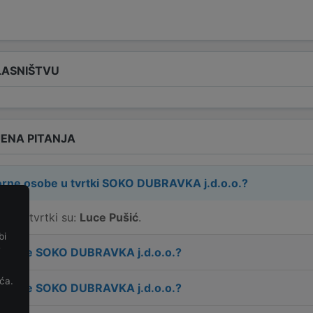
LASNIŠTVU
ENA PITANJA
rne osobe u tvrtki
SOKO DUBRAVKA j.d.o.o.
?
e u tvrtki su:
Luce Pušić
.
bi
e
 tvrtke
SOKO DUBRAVKA j.d.o.o.
?
ća.
 tvrtke
SOKO DUBRAVKA j.d.o.o.
?