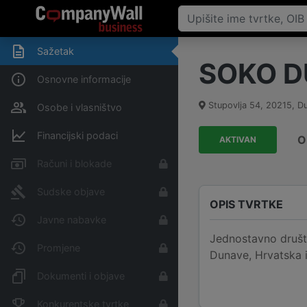
Sažetak
SOKO DU
Osnovne informacije
Stupovlja 54
,
20215
,
D
Osobe i vlasništvo
Financijski podaci
O
AKTIVAN
Računi i blokade
Sudske objave
OPIS TVRTKE
Javne nabavke
Jednostavno društ
Promjene
Dunave, Hrvatska i
Dokumenti i objave
Konkurentske tvrtke