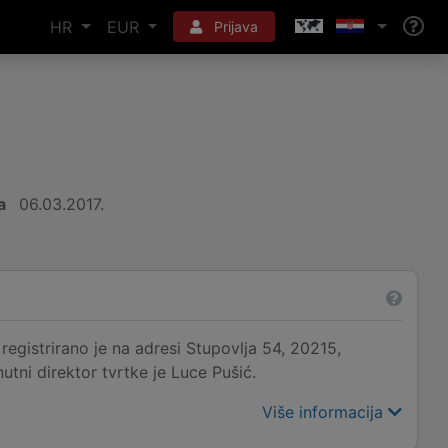
HR
EUR
Prijava
a
06.03.2017.
istrirano je na adresi Stupovlja 54, 20215,
utni direktor tvrtke je Luce Pušić.
Više informacija