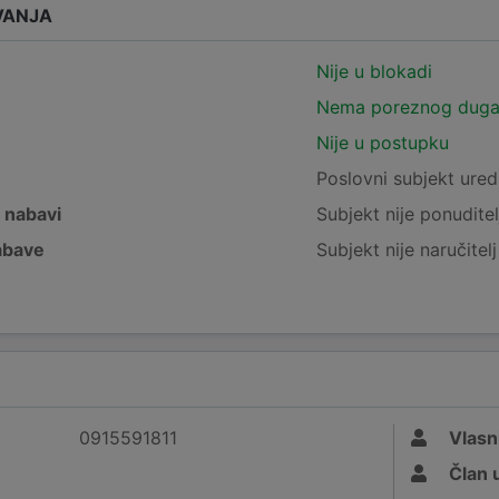
VANJA
Nije u blokadi
Nema poreznog dug
Nije u postupku
e
Poslovni subjekt ured
j nabavi
Subjekt nije ponuditel
nabave
Subjekt nije naručitel
0915591811
Vlasn
Član 