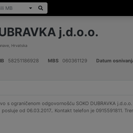
BRAVKA j.d.o.o.
unave
,
Hrvatska
IB
58251186928
MBS
060361129
Datum osnivanj
vo s ograničenom odgovornošću SOKO DUBRAVKA j.d.o.o. reg
 posluje od 06.03.2017.. Kontakt telefon je 0915591811. Tren