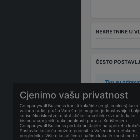
NEKRETNINE U V
ČESTO POSTAVLJ
Tko su odgovo
Cjenimo vašu privatnost
Odgovorne osob
Companywall Business koristi kolačiće (engl. cookies) kako 
valjano radio, pružio Vam što je moguće jednostavnije i bolj
Koja je adresa
korisničko iskustvo, u statističke i analitičke svrhe te kako
bismo unaprijedili funkcionalnosti portala. Korištenjem
Companywall Business portala pristajete na upotrebu kolači
Koji je kontakt
Postavke kolačića možete podesiti u Vašem internetskom
pregledniku. Više o kolačićima i načinu kako ih koristimo te