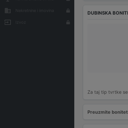
Nekretnine i imovina
DUBINSKA BONIT
Izvoz
Za taj tip tvrtke s
Preuzmite bonitetn