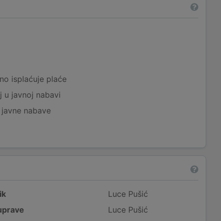
a
no isplaćuje plaće
j u javnoj nabavi
j javne nabave
ik
Luce Pušić
uprave
Luce Pušić