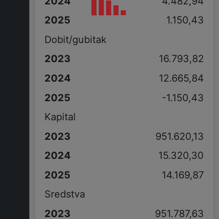
4.482,94
1.150,43
Dobit/gubitak
16.793,82
12.665,84
-1.150,43
Kapital
951.620,13
15.320,30
14.169,87
Sredstva
951.787,63