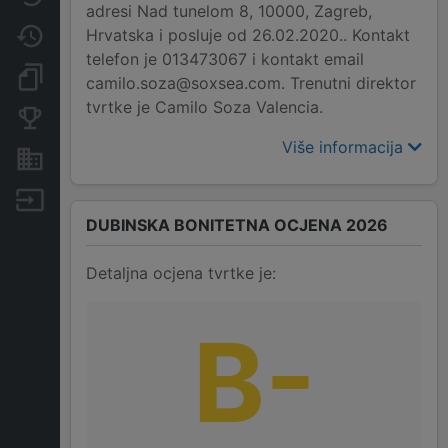
adresi Nad tunelom 8, 10000, Zagreb,
Hrvatska i posluje od 26.02.2020.. Kontakt
Promjene
telefon je 013473067 i kontakt email
Dokumenti i objave
camilo.soza@soxsea.com. Trenutni direktor
tvrtke je Camilo Soza Valencia.
Konkurentske tvrtke
Više informacija
Nekretnine i imovina
Izvoz
DUBINSKA BONITETNA OCJENA 2026
Detaljna ocjena tvrtke je:
B-