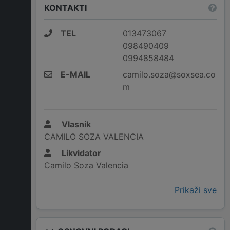
KONTAKTI
TEL
013473067
098490409
0994858484
E-MAIL
camilo.soza@soxsea.co
m
Vlasnik
CAMILO SOZA VALENCIA
Likvidator
Camilo Soza Valencia
Prikaži sve