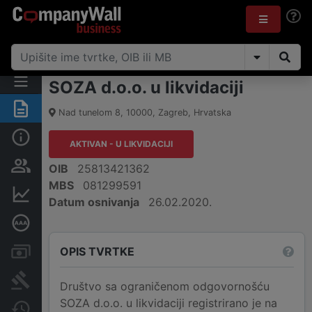
SOZA d.o.o. u likvidaciji
Sažetak
Nad tunelom 8
,
10000
,
Zagreb
,
Hrvatska
Osnovne informacije
AKTIVAN - U LIKVIDACIJI
Osobe i vlasništvo
OIB
25813421362
MBS
081299591
Financijski podaci
Datum osnivanja
26.02.2020.
Dubinska bonitetna ocjena
OPIS TVRTKE
Računi i blokade
Sudske objave
Društvo sa ograničenom odgovornošću
SOZA d.o.o. u likvidaciji registrirano je na
Javne nabavke