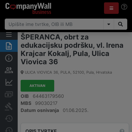
ŠPERANCA, obrt za
edukacijsku podršku, vl. Irena
Sažetak
Krajcar Kokalj, Pula, Ulica
Osnovne informacije
Viovica 36
Osobe i vlasništvo
ULICA VIOVICA 36, PULA
,
52100
,
Pula
,
Hrvatska
Financijski podaci
AKTIVAN
Računi i blokade
OIB
64463179560
MBS
99030217
Sudske objave
Datum osnivanja
01.06.2025.
Javne nabavke
Promjene
OPIS TVRTKE