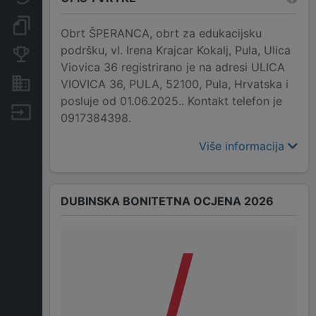
Dokumenti i objave
Obrt ŠPERANCA, obrt za edukacijsku
podršku, vl. Irena Krajcar Kokalj, Pula, Ulica
Konkurentske tvrtke
Viovica 36 registrirano je na adresi ULICA
Nekretnine i imovina
VIOVICA 36, PULA, 52100, Pula, Hrvatska i
posluje od 01.06.2025.. Kontakt telefon je
Izvoz
0917384398.
Više informacija
DUBINSKA BONITETNA OCJENA 2026
/