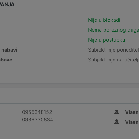
VANJA
Nije u blokadi
Nema poreznog dug
Nije u postupku
j nabavi
Subjekt nije ponuditel
nabave
Subjekt nije naručitel
0955348152
Vlasn
0989335834
Vlasn