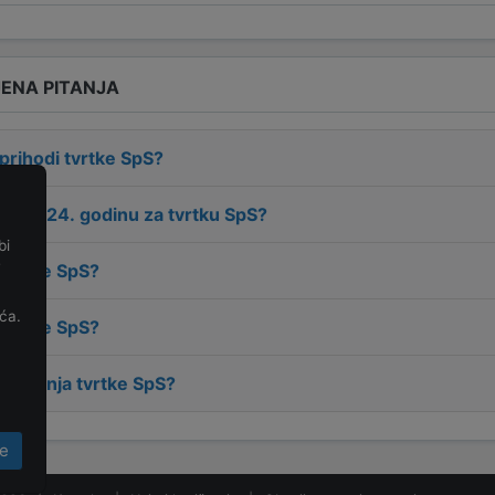
ENA PITANJA
 prihodi tvrtke
SpS
?
 za
2024
. godinu za tvrtku
SpS
?
bi
e
 tvrtke
SpS
?
ća.
 tvrtke
SpS
?
osnivanja tvrtke
SpS
?
e