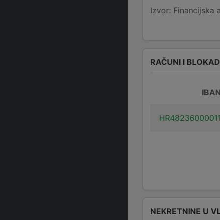
Izvor: Financijska 
RAČUNI I BLOKA
IBA
HR4823600001
NEKRETNINE U V