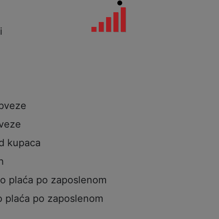
i
i
obveze
veze
od kupaca
h
to plaća po zaposlenom
o plaća po zaposlenom