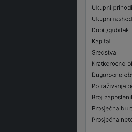
Ukupni prihod
Ukupni rashod
Dobit/gubitak
Kapital
Sredstva
Kratkorocne 
Dugorocne ob
Potraživanja 
Broj zaposleni
Prosječna bru
Prosječna net