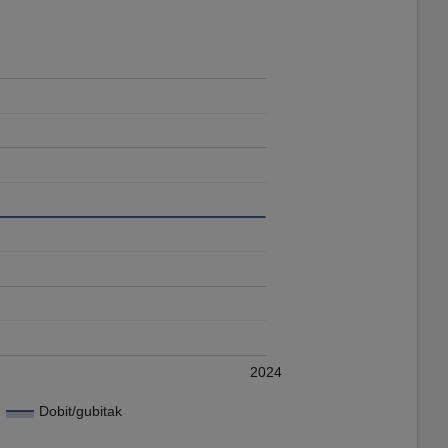
2024
Dobit/gubitak