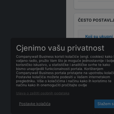
ČESTO POSTAVLJ
Koji su ukupni
Cjenimo vašu privatnost
Kolika je dobit
Companywall Business koristi kolačiće (engl. cookies) kako 
valjano radio, pružio Vam što je moguće jednostavnije i bolj
Koja je adresa
korisničko iskustvo, u statističke i analitičke svrhe te kako
bismo unaprijedili funkcionalnosti portala. Korištenjem
Companywall Business portala pristajete na upotrebu kolači
Koji je kontakt
Postavke kolačića možete podesiti u Vašem internetskom
pregledniku. Više o kolačićima i načinu kako ih koristimo te
načinu kako ih onemogućiti pročitajte ovdje
Koji je datum 
Izjava o zaštiti osobnih podataka
Postavke kolačića
Slažem s