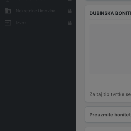
Nekretnine i imovina
DUBINSKA BONIT
Izvoz
Za taj tip tvrtke s
Preuzmite bonitetn