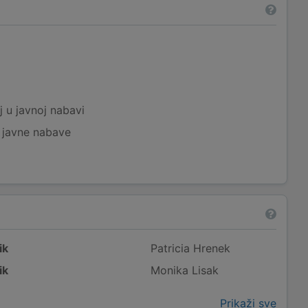
a
j u javnoj nabavi
j javne nabave
ik
Patricia Hrenek
ik
Monika Lisak
Prikaži sve