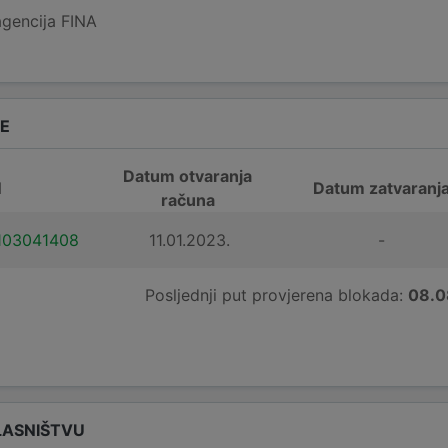
agencija FINA
DE
Datum otvaranja
N
Datum zatvaranj
računa
103041408
11.01.2023.
-
Posljednji put provjerena blokada:
08.0
LASNIŠTVU