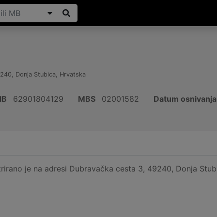
240
,
Donja Stubica
,
Hrvatska
IB
62901804129
MBS
02001582
Datum osnivanja
irano je na adresi Dubravačka cesta 3, 49240, Donja Stubic