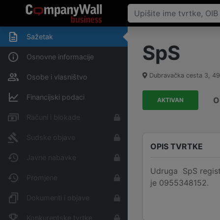
Sažetak
SpS
Osnovne informacije
Dubravačka cesta 3
,
49
Osobe i vlasništvo
Financijski podaci
O
AKTIVAN
Računi i blokade
Sudske objave
OPIS TVRTKE
Javne nabavke
Udruga SpS registr
Promjene
je 0955348152.
Dokumenti i objave
Konkurentske tvrtke