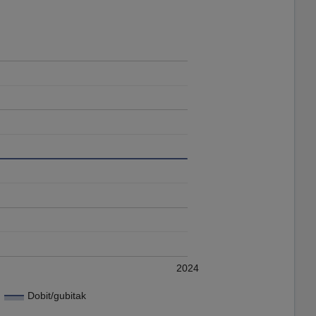
2024
Dobit/gubitak