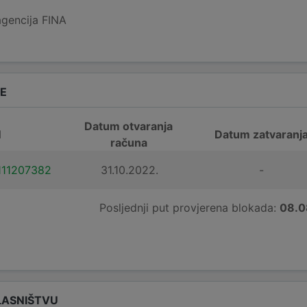
agencija FINA
DE
Datum otvaranja
N
Datum zatvaranj
računa
111207382
31.10.2022.
-
Posljednji put provjerena blokada:
08.0
LASNIŠTVU