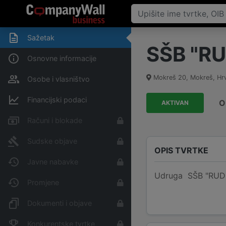
Sažetak
SŠB "RU
Osnovne informacije
Mokreš 20
,
Mokreš
,
Hr
Osobe i vlasništvo
Financijski podaci
O
AKTIVAN
Računi i blokade
Sudske objave
OPIS TVRTKE
Javne nabavke
Udruga SŠB "RUDINE
Promjene
Dokumenti i objave
Konkurentske tvrtke