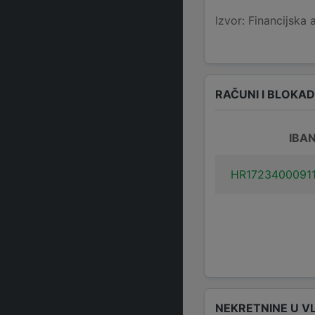
Izvor: Financijska 
RAČUNI I BLOKA
IBA
HR1723400091
NEKRETNINE U V