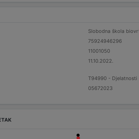
Slobodna škola biovr
75924946296
11001050
11.10.2022.
T94990 - Djelatnosti o
05672023
ETAK