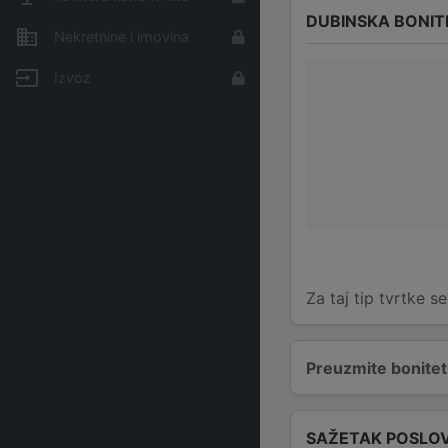
DUBINSKA BONIT
Nekretnine i imovina
Izvoz
Za taj tip tvrtke s
Preuzmite bonitetn
SAŽETAK POSLO