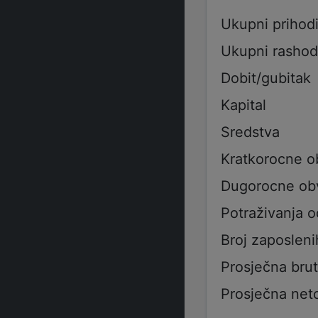
Ukupni prihod
Ukupni rashod
Dobit/gubitak
Kapital
Sredstva
Kratkorocne 
Dugorocne ob
Potraživanja 
Broj zaposleni
Prosječna bru
Prosječna net