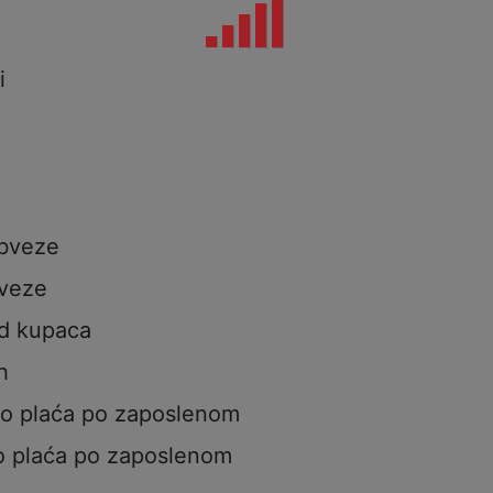
i
i
obveze
veze
od kupaca
h
to plaća po zaposlenom
o plaća po zaposlenom