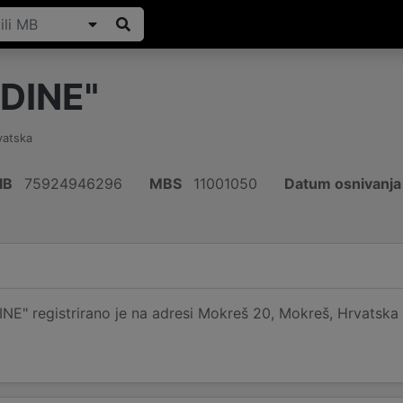
DINE"
vatska
IB
75924946296
MBS
11001050
Datum osnivanja
" registrirano je na adresi Mokreš 20, Mokreš, Hrvatska i 