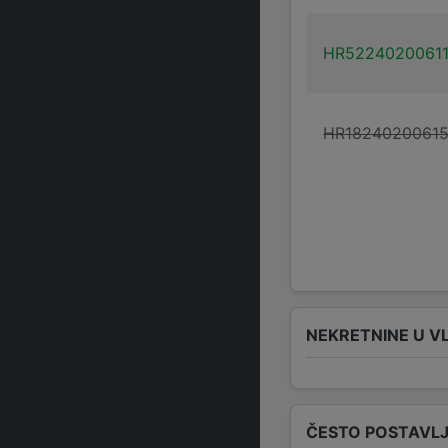
HR5224020061
HR1824020061
NEKRETNINE U V
ČESTO POSTAVLJ