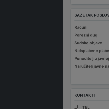
SAŽETAK POSLO
Računi
Porezni dug
Sudske objave
Neisplaćene plać
Ponuditelj u javno
Naručitelj javne 
KONTAKTI
TEL