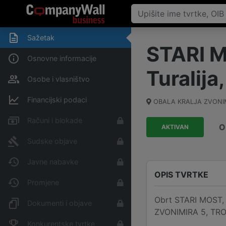
Sažetak
STARI M
Osnovne informacije
Turalija
Osobe i vlasništvo
Financijski podaci
OBALA KRALJA ZVONIM
Računi i blokade
O
AKTIVAN
Sudske objave
Javne nabavke
OPIS TVRTKE
Promjene
Obrt STARI MOST, o
Dokumenti i objave
ZVONIMIRA 5, TROGI
Konkurentske tvrtke