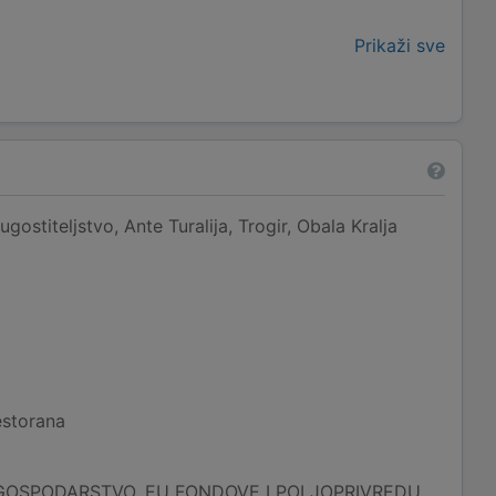
Prikaži sve
ostiteljstvo, Ante Turalija, Trogir, Obala Kralja
estorana
GOSPODARSTVO, EU FONDOVE I POLJOPRIVREDU