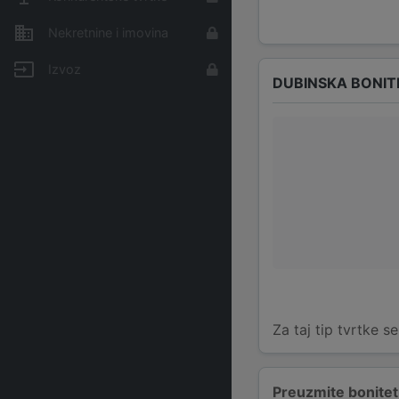
Nekretnine i imovina
Izvoz
DUBINSKA BONIT
Za taj tip tvrtke s
Preuzmite bonitetn