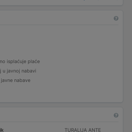
a
no isplaćuje plaće
j u javnoj nabavi
j javne nabave
ik
TURALIJA ANTE