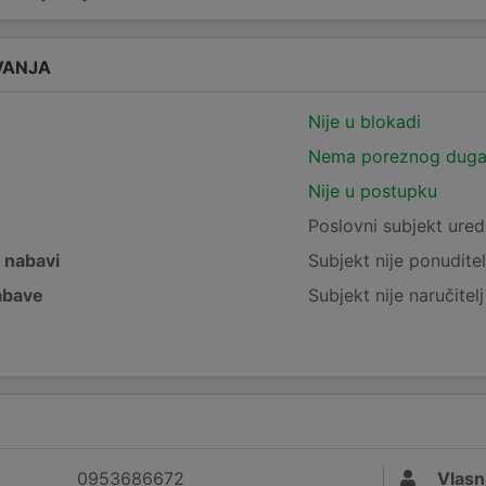
VANJA
Nije u blokadi
Nema poreznog dug
Nije u postupku
e
Poslovni subjekt ured
j nabavi
Subjekt nije ponuditel
nabave
Subjekt nije naručitel
0953686672
Vlasn