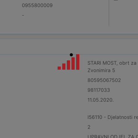
0955800009
-
STARI MOST, obrt za ug
Zvonimira 5
80595067502
98117033
11.05.2020.
I56110 - Djelatnosti r
2
UPRAVNI ODJEL ZA 