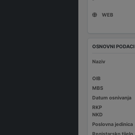
WEB
OSNOVNI PODACI
Naziv
OIB
MBS
Datum osnivanja
RKP
NKD
Poslovna jedinica
Registarsko tijelo