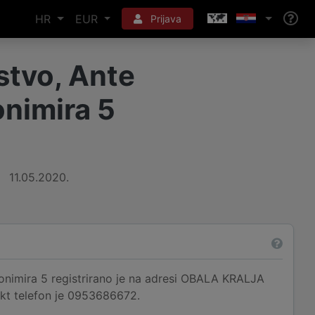
HR
EUR
Prijava
stvo, Ante
onimira 5
11.05.2020.
Zvonimira 5 registrirano je na adresi OBALA KRALJA
akt telefon je 0953686672.