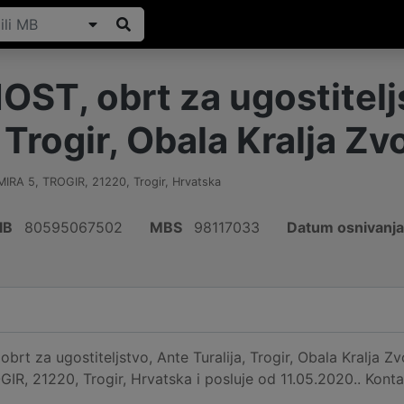
OST, obrt za ugostitelj
, Trogir, Obala Kralja Zv
IRA 5, TROGIR
,
21220
,
Trogir
,
Hrvatska
IB
80595067502
MBS
98117033
Datum osnivanja
brt za ugostiteljstvo, Ante Turalija, Trogir, Obala Kralja 
R, 21220, Trogir, Hrvatska i posluje od 11.05.2020.. Kont