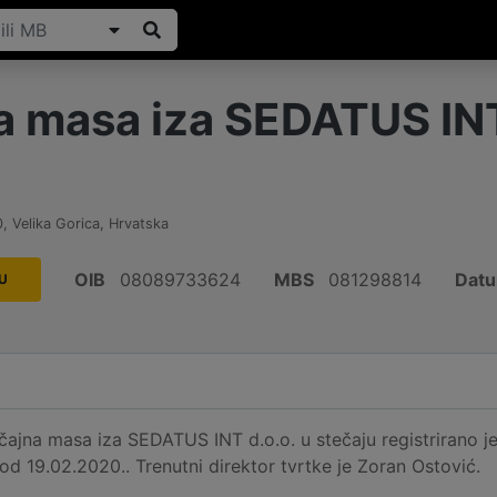
a masa iza SEDATUS INT
0
,
Velika Gorica
,
Hrvatska
OIB
08089733624
MBS
081298814
Datu
U
ajna masa iza SEDATUS INT d.o.o. u stečaju registrirano je 
od 19.02.2020.. Trenutni direktor tvrtke je Zoran Ostović.