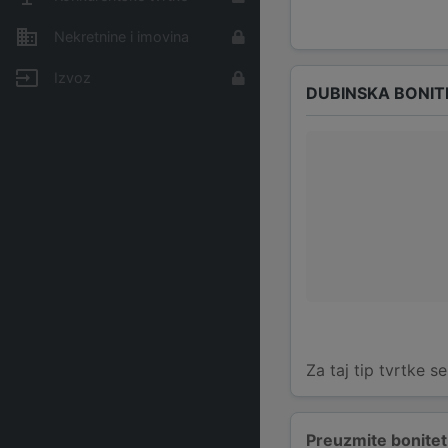
Nekretnine i imovina
Izvoz
DUBINSKA BONIT
Za taj tip tvrtke s
Preuzmite bonitetn