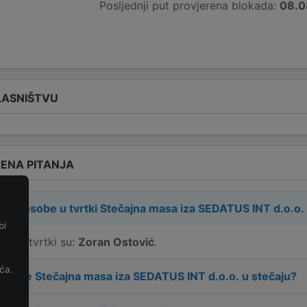
Posljednji put provjerena blokada:
08.0
LASNIŠTVU
ENA PITANJA
rne osobe u tvrtki
Stečajna masa iza SEDATUS INT d.o.o. 
bi
e
e u tvrtki su:
Zoran Ostović
.
ća.
 tvrtke
Stečajna masa iza SEDATUS INT d.o.o. u stečaju
?