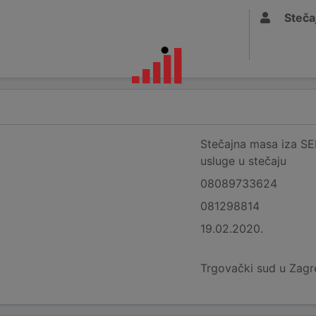
Stečaj
Stečajna masa iza S
usluge u stečaju
08089733624
081298814
19.02.2020.
Trgovački sud u Zag