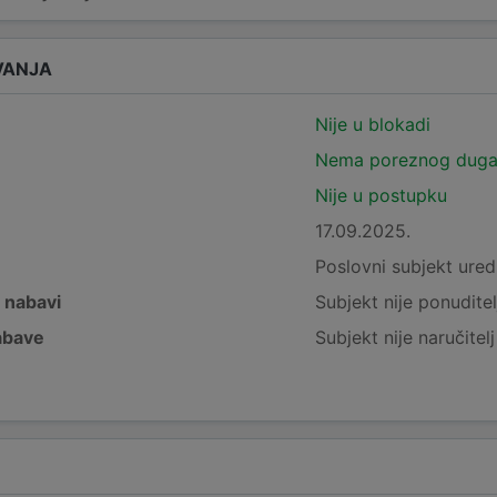
VANJA
Nije u blokadi
Nema poreznog dug
Nije u postupku
17.09.2025.
e
Poslovni subjekt ured
j nabavi
Subjekt nije ponuditel
nabave
Subjekt nije naručitel