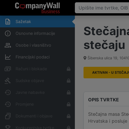
Sažetak
Stečajn
Osnovne informacije
stečaju
Osobe i vlasništvo
Financijski podaci
Šibenska ulica 19
,
1041
Računi i blokade
AKTIVAN - U STEČAJ
Sudske objave
Javne nabavke
OPIS TVRTKE
Promjene
Stečajna masa Steč
Dokumenti i objave
Hrvatska i posluje 
Konkurentske tvrtke