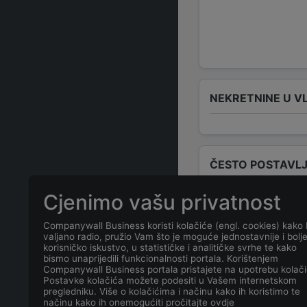
NEKRETNINE U V
ČESTO POSTAVLJ
Cjenimo vašu privatnost
Tko su odgovo
Companywall Business koristi kolačiće (engl. cookies) kako 
valjano radio, pružio Vam što je moguće jednostavnije i bolj
Odgovorne osob
korisničko iskustvo, u statističke i analitičke svrhe te kako
bismo unaprijedili funkcionalnosti portala. Korištenjem
Companywall Business portala pristajete na upotrebu kolači
Koja je adresa
Postavke kolačića možete podesiti u Vašem internetskom
pregledniku. Više o kolačićima i načinu kako ih koristimo te
načinu kako ih onemogućiti pročitajte ovdje