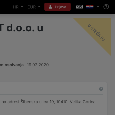
HR
EUR
Prijava
 d.o.o. u
-
U
m osnivanja
19.02.2020.
na adresi Šibenska ulica 19, 10410, Velika Gorica,