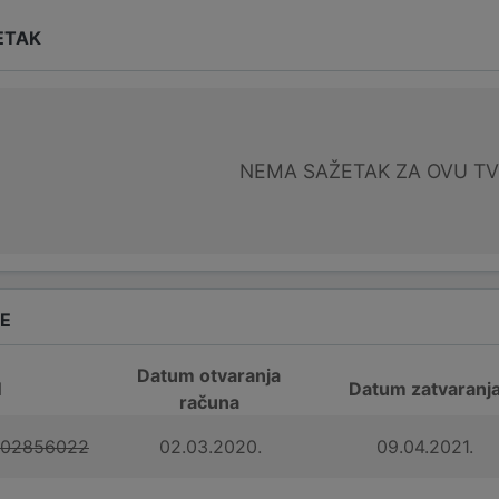
ETAK
NEMA SAŽETAK ZA OVU T
DE
Datum otvaranja
N
Datum zatvaranj
računa
102856022
02.03.2020.
09.04.2021.