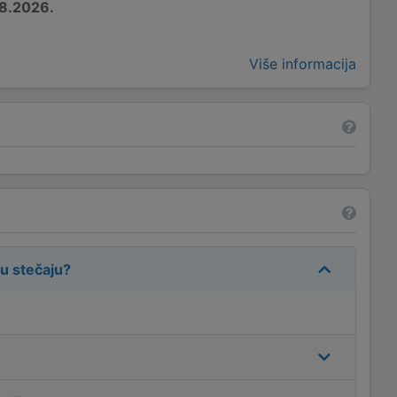
8.2026.
Više informacija
u stečaju
?