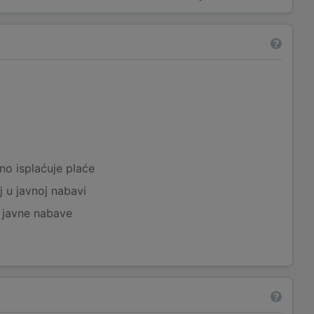
a
no isplaćuje plaće
j u javnoj nabavi
j javne nabave