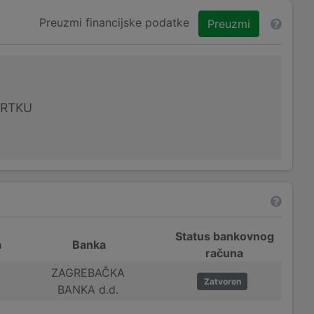
Preuzmi financijske podatke
Preuzmi
VRTKU
Status bankovnog
a
Banka
računa
ZAGREBAČKA
Zatvoren
BANKA d.d.