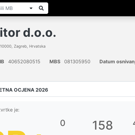
tor d.o.o.
10000
,
Zagreb
,
Hrvatska
IB
40652080515
MBS
081305950
Datum osnivan
ETNA OCJENA 2026
vrtke je:
0
158