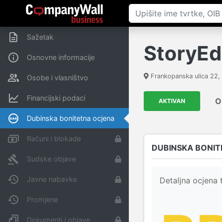
Sažetak
StoryEdi
Osnovne informacije
Frankopanska ulica 22
,
Osobe i vlasništvo
Financijski podaci
O
AKTIVAN
Dubinska bonitetna ocjena
Računi i blokade
DUBINSKA BONIT
Sudske objave
Javne nabavke
Detaljna ocjena t
Promjene
Dokumenti i objave