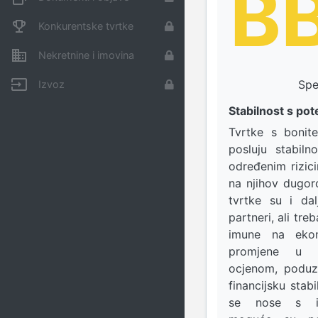
B
Konkurentske tvrtke
Nekretnine i imovina
Spe
Izvoz
Stabilnost s pot
Tvrtke s bonit
posluju stabiln
određenim rizic
na njihov dugoro
tvrtke su i da
partneri, ali tre
imune na ekono
promjene u i
ocjenom, poduz
financijsku stab
se nose s iz