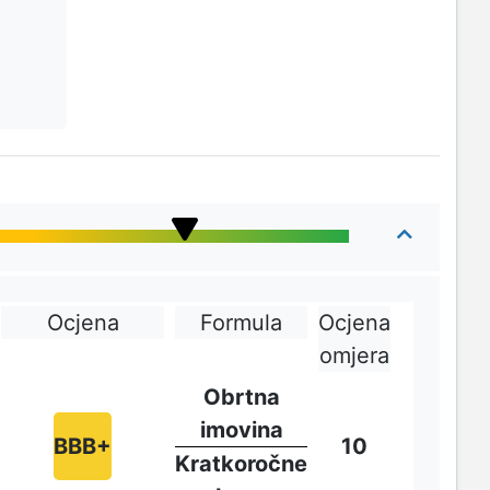
Ocjena
Formula
Ocjena
omjera
Obrtna
imovina
BBB+
10
Kratkoročne