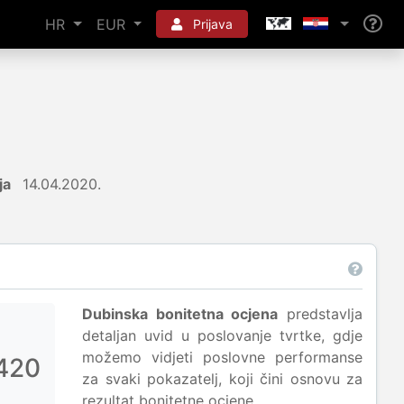
HR
EUR
Prijava
ja
14.04.2020.
Dubinska bonitetna ocjena
predstavlja
detaljan uvid u poslovanje tvrtke, gdje
možemo vidjeti poslovne performanse
420
za svaki pokazatelj, koji čini osnovu za
rezultat bonitetne ocjene.