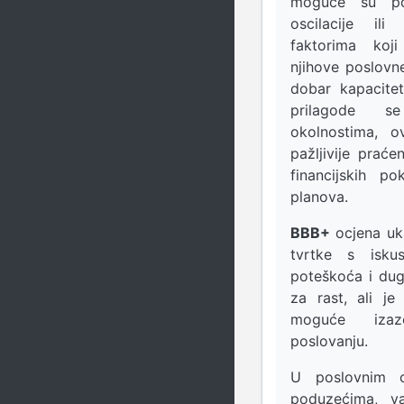
moguće su pov
oscilacije ili
faktorima koj
njihove poslovne
dobar kapacite
prilagode s
okolnostima, o
pažljivije praće
financijskih po
planova.
BBB+
ocjena uk
tvrtke s isku
poteškoća i du
za rast, ali j
moguće iza
poslovanju.
U poslovnim 
poduzećima, va