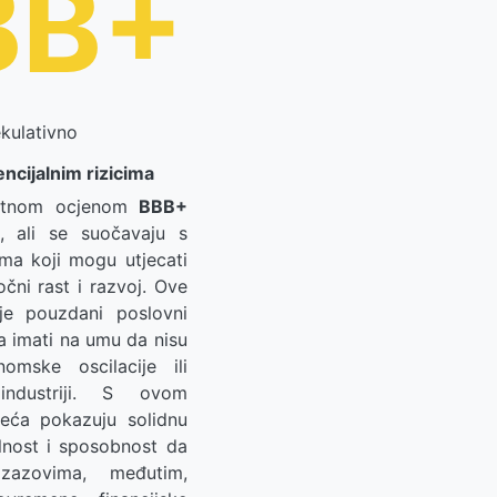
BB+
kulativno
encijalnim rizicima
etnom ocjenom
BBB+
o, ali se suočavaju s
ima koji mogu utjecati
čni rast i razvoj. Ove
lje pouzdani poslovni
ba imati na umu da nisu
mske oscilacije ili
ndustriji. S ovom
eća pokazuju solidnu
ilnost i sposobnost da
azovima, međutim,