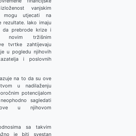
remene financijske
 izloženost vanjskim
i mogu utjecati na
 rezultate. Iako imaju
t da prebrode krize i
e novim tržišnim
ve tvrtke zahtijevaju
nje u pogledu njihovih
kazatelja i poslovnih
azuje na to da su ove
stvom u nadilaženju
goročnim potencijalom
e neophodno sagledati
zove u njihovom
odnosima sa takvim
žno je biti svestan