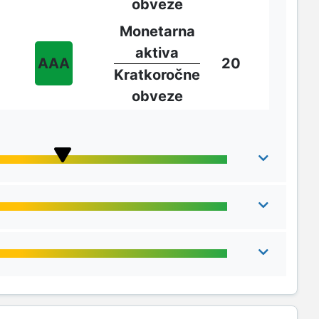
obveze
Monetarna
aktiva
AAA
20
Kratkoročne
obveze