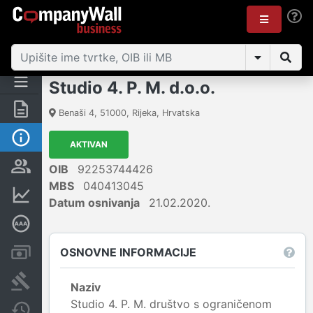
Studio 4. P. M. d.o.o.
Sažetak
Benaši 4
,
51000
,
Rijeka
,
Hrvatska
Osnovne informacije
AKTIVAN
Osobe i vlasništvo
OIB
92253744426
MBS
040413045
Financijski podaci
Datum osnivanja
21.02.2020.
Dubinska bonitetna ocjena
OSNOVNE INFORMACIJE
Računi i blokade
Sudske objave
Naziv
Studio 4. P. M. društvo s ograničenom
Javne nabavke