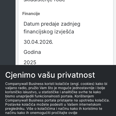
Financije
Datum predaje zadnjeg
financijskog izvješća
30.04.2026.
Godina
2025
Obračunsko razdoblje
Cjenimo vašu privatnost
01.01.2025. - 31.12.2025.
Companywall Business koristi kolačiće (engl. cookies) kako bi
valjano radio, pružio Vam što je moguće jednostavnije i bolje
korisničko iskustvo, u statističke i analitičke svrhe te kako
Vrsta izvješća
bismo unaprijedili funkcionalnosti portala. Korištenjem
Companywall Business portala pristajete na upotrebu kolačića.
GFI-POD izvještaj
Postavke kolačića možete podesiti u Vašem internetskom
pregledniku. Više o kolačićima i načinu kako ih koristimo te
načinu kako ih onemogućiti pročitajte ovdje