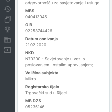
odgovornošću za savjetovanje i usluge
Promjene
MBS
040413045
Dokumenti i objave
OIB
Konkurentske tvrtke
92253744426
Datum osnivanja
Nekretnine i imovina
21.02.2020.
Izvoz
NKD
N70200 - Savjetovanje u vezi s
poslovanjem i ostalim upravljanjem;
Veličina subjekta
Mikro
Registarsko tijelo
Trgovački sud u Rijeci
MB DZS
05235146
Leaflet
|
© OpenStreetMap contributors