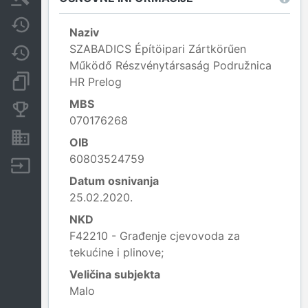
Javne nabavke
Naziv
SZABADICS Építöipari Zártkörűen
Promjene
Működő Részvénytársaság Podružnica
Dokumenti i objave
HR Prelog
MBS
Konkurentske tvrtke
070176268
Nekretnine i imovina
OIB
60803524759
Izvoz
Datum osnivanja
25.02.2020.
NKD
F42210 - Građenje cjevovoda za
tekućine i plinove;
Veličina subjekta
Malo