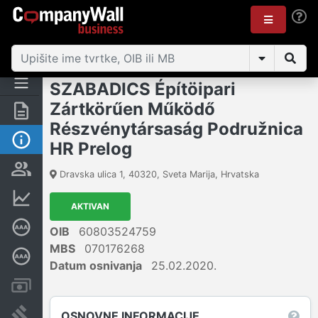
SZABADICS Építöipari
Zártkörűen Működő
Sažetak
Részvénytársaság Podružnica
Osnovne informacije
HR Prelog
Osobe i vlasništvo
Dravska ulica 1
,
40320
,
Sveta Marija
,
Hrvatska
Financijski podaci
AKTIVAN
Certifikat bonitetne izvrsnosti
OIB
60803524759
MBS
070176268
Dubinska bonitetna ocjena
Datum osnivanja
25.02.2020.
Računi i blokade
Sudske objave
OSNOVNE INFORMACIJE