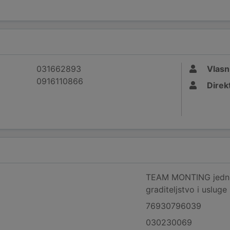
031662893
Vlasn
0916110866
Direk
TEAM MONTING jedno
graditeljstvo i usluge
76930796039
030230069