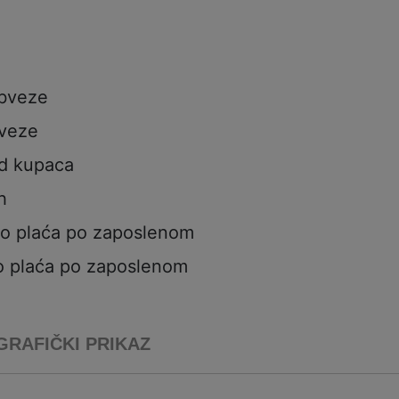
obveze
veze
od kupaca
h
to plaća po zaposlenom
o plaća po zaposlenom
GRAFIČKI PRIKAZ