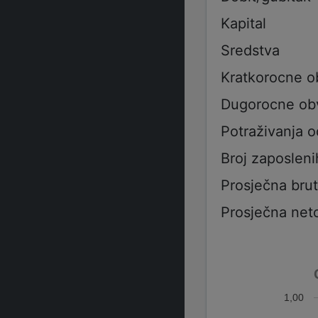
Kapital
Sredstva
Kratkorocne 
Dugorocne ob
Potraživanja 
Broj zaposleni
Prosječna bru
Prosječna net
1,00