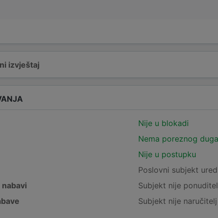
i izvještaj
VANJA
Nije u blokadi
Nema poreznog dug
Nije u postupku
e
Poslovni subjekt ured
j nabavi
Subjekt nije ponuditel
nabave
Subjekt nije naručitel