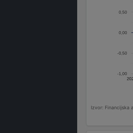
0,50
0,00
-0,50
-1,00
20
Izvor: Financijska 