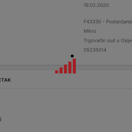
19.02.2020.
F43330 - Postavljanje
Mikro
Trgovački sud u Osij
05235014
ETAK
i
i