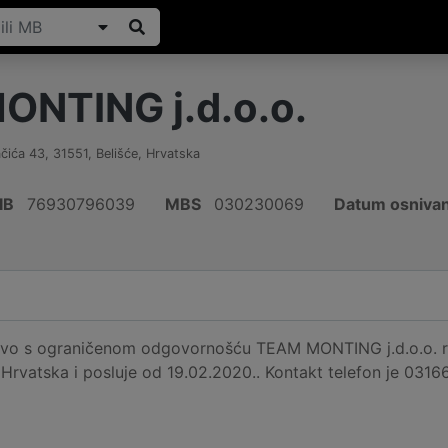
NTING j.d.o.o.
ačića 43
,
31551
,
Belišće
,
Hrvatska
IB
76930796039
MBS
030230069
Datum osnivan
vo s ograničenom odgovornošću TEAM MONTING j.d.o.o. regi
, Hrvatska i posluje od 19.02.2020.. Kontakt telefon je 0316