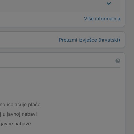
Više informacija
Preuzmi izvješće (hrvatski)
a
no isplaćuje plaće
j u javnoj nabavi
j javne nabave