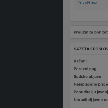
Prikaži sve
Preuzmite bonitetn
SAŽETAK POSLO
Računi
Porezni dug
Sudske objave
Neisplaćene plać
Ponuditelj u javno
Naručitelj javne 