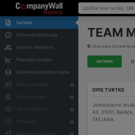
Sažetak
TEAM MO
Osnovne informacije
Ulica Ivana Gorana Kov
Osobe i vlasništvo
Financijski podaci
O
AKTIVAN
Dubinska bonitetna ocjena
Računi i blokade
OPIS TVRTKE
Sudske objave
Jednostavno društ
Javne nabavke
43, 31551, Belišće
TATJANA.
Promjene
Dokumenti i objave