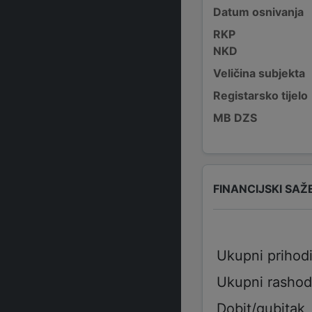
Datum osnivanja
RKP
NKD
Veličina subjekta
Registarsko tijelo
MB DZS
FINANCIJSKI SAŽ
Ukupni prihod
Ukupni rashod
Dobit/gubitak