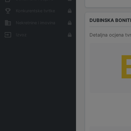
Konkurentske tvrtke
DUBINSKA BONIT
Nekretnine i imovina
Detaljna ocjena tvr
Izvoz