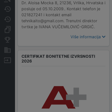
Dr. Aloisa Mocka 8, 21236, Vrlika, Hrvatska i
posluje od 05.10.2009.. Kontakt telefon je
Javne nabavke
021827241 i kontakt email
Promjene
tehnikaito@gmail.com. Trenutni direktor
tvrtke je IVANA VUČEMILOVIĆ-GRGIĆ.
Dokumenti i objave
Više informacija
Konkurentske tvrtke
Nekretnine i imovina
CERTIFIKAT BONITETNE IZVRSNOSTI
Izvoz
2026