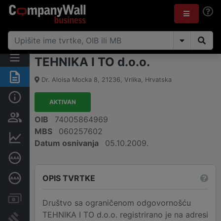
TEHNIKA I TO d.o.o.
Sažetak
Dr. Aloisa Mocka 8
,
21236
,
Vrlika
,
Hrvatska
Osnovne informacije
AKTIVAN
Osobe i vlasništvo
OIB
74005864969
MBS
060257602
Financijski podaci
Datum osnivanja
05.10.2009.
Certifikat bonitetne izvrsnosti
OPIS TVRTKE
Dubinska bonitetna ocjena
Računi i blokade
Društvo sa ograničenom odgovornošću
TEHNIKA I TO d.o.o. registrirano je na adresi
Sudske objave