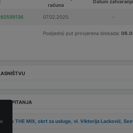
N
Datum zatvaranj
računa
160599136
07.02.2020.
-
Posljednji put provjerena blokada:
06.0
LASNIŠTVU
ENA PITANJA
 tvrtke
THE MIX, obrt za usluge, vl. Viktorija Lacković, S
bi
e