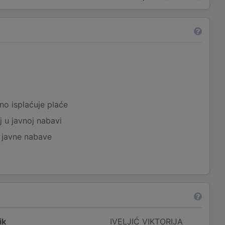
a
no isplaćuje plaće
j u javnoj nabavi
j javne nabave
ik
IVELJIĆ VIKTORIJA