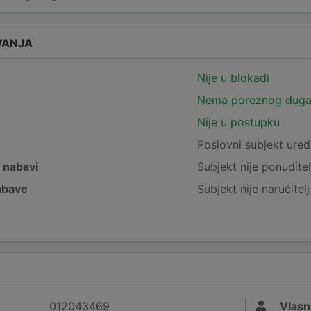
VANJA
Nije u blokadi
Nema poreznog dug
Nije u postupku
e
Poslovni subjekt ured
j nabavi
Subjekt nije ponuditel
nabave
Subjekt nije naručitel
012043469
Vlasn