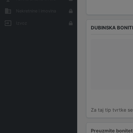
Nekretnine i imovina
Izvoz
DUBINSKA BONIT
Za taj tip tvrtke s
Preuzmite bonitetn