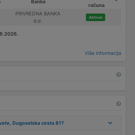
a
Banka
računa
PRIVREDNA BANKA
Aktivan
d.d.
8.2026.
Više informacija
esvete, Dugoselska cesta 81
?