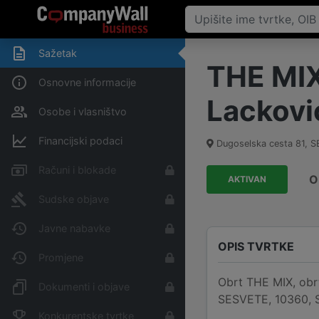
Sažetak
THE MIX,
Osnovne informacije
Lackovi
Osobe i vlasništvo
Financijski podaci
Dugoselska cesta 81, 
Računi i blokade
O
AKTIVAN
Sudske objave
Javne nabavke
OPIS TVRTKE
Promjene
Obrt THE MIX, obrt
Dokumenti i objave
SESVETE, 10360, Se
Konkurentske tvrtke