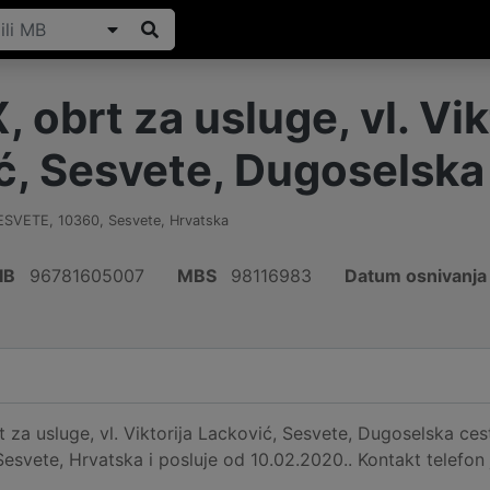
 obrt za usluge, vl. Vik
ć, Sesvete, Dugoselska
SESVETE
,
10360
,
Sesvete
,
Hrvatska
IB
96781605007
MBS
98116983
Datum osnivanja
 za usluge, vl. Viktorija Lacković, Sesvete, Dugoselska cest
svete, Hrvatska i posluje od 10.02.2020.. Kontakt telefon