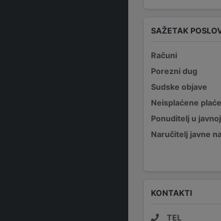
SAŽETAK POSLO
Računi
Porezni dug
Sudske objave
Neisplaćene plać
Ponuditelj u javno
Naručitelj javne 
KONTAKTI
TEL