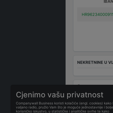
IBA
HR9623400091
NEKRETNINE U V
ČESTO POSTAVLJ
Cjenimo vašu privatnost
Koja je adresa
Companywall Business koristi kolačiće (engl. cookies) kako 
valjano radio, pružio Vam što je moguće jednostavnije i bolj
korisničko iskustvo, u statističke i analitičke svrhe te kako