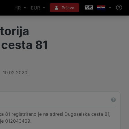
HR
EUR
Prijava
torija
 cesta 81
10.02.2020.
a 81 registrirano je na adresi Dugoselska cesta 81,
 je 012043469.