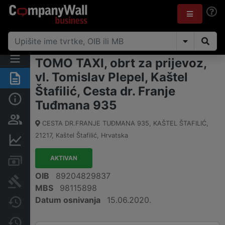
TOMO TAXI, obrt za prijevoz,
vl. Tomislav Plepel, Kaštel
Sažetak
Štafilić, Cesta dr. Franje
Osnovne informacije
Tuđmana 935
Osobe i vlasništvo
CESTA DR.FRANJE TUĐMANA 935, KAŠTEL ŠTAFILIĆ
,
21217
,
Kaštel Štafilić
,
Hrvatska
Financijski podaci
AKTIVAN
Računi i blokade
OIB
89204829837
Sudske objave
MBS
98115898
Datum osnivanja
15.06.2020.
Javne nabavke
Promjene