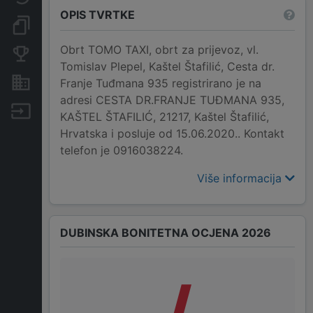
OPIS TVRTKE
Dokumenti i objave
Obrt TOMO TAXI, obrt za prijevoz, vl.
Konkurentske tvrtke
Tomislav Plepel, Kaštel Štafilić, Cesta dr.
Nekretnine i imovina
Franje Tuđmana 935 registrirano je na
adresi CESTA DR.FRANJE TUĐMANA 935,
Izvoz
KAŠTEL ŠTAFILIĆ, 21217, Kaštel Štafilić,
Hrvatska i posluje od 15.06.2020.. Kontakt
telefon je 0916038224.
Više informacija
DUBINSKA BONITETNA OCJENA 2026