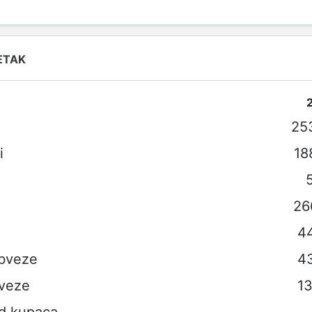
ETAK
i
25
i
18
26
44
obveze
4
veze
13
od kupaca