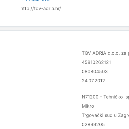
http://tqv-adria.hr/
TQV ADRIA d.o.o. za 
45810262121
080804503
24.07.2012.
N71200 - Tehničko ispi
Mikro
Trgovački sud u Zagre
02899205