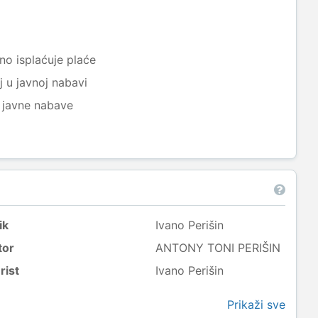
a
no isplaćuje plaće
j u javnoj nabavi
j javne nabave
ik
Ivano Perišin
tor
ANTONY TONI PERIŠIN
rist
Ivano Perišin
Prikaži sve