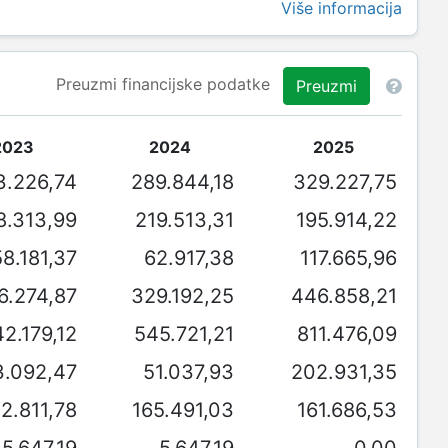
Više informacija
Preuzmi financijske podatke
Preuzmi
2023
2024
2025
3.226,74
289.844,18
329.227,75
8.313,99
219.513,31
195.914,22
58.181,37
62.917,38
117.665,96
6.274,87
329.192,25
446.858,21
2.179,12
545.721,21
811.476,09
3.092,47
51.037,93
202.931,35
2.811,78
165.491,03
161.686,53
5.647,19
5.647,19
0,00