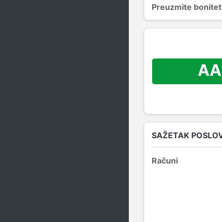
Preuzmite bonitetn
AA
SAŽETAK POSLO
Računi