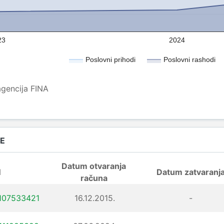
23
2024
Poslovni prihodi
Poslovni rashodi
agencija FINA
DE
Datum otvaranja
N
Datum zatvaranj
računa
107533421
16.12.2015.
-