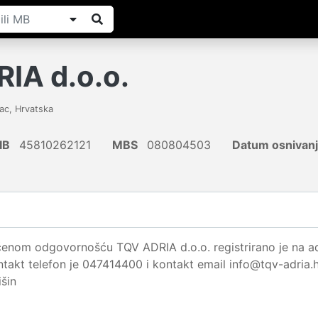
IA d.o.o.
ac
,
Hrvatska
IB
45810262121
MBS
080804503
Datum osnivan
enom odgovornošću TQV ADRIA d.o.o. registrirano je na adr
ntakt telefon je 047414400 i kontakt email info@tqv-adria.
išin