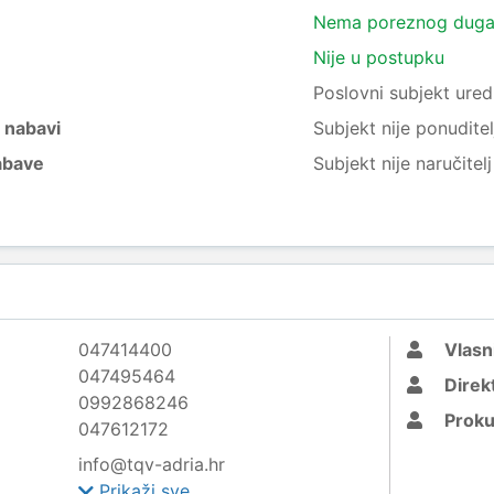
Nema poreznog dug
Nije u postupku
e
Poslovni subjekt ured
j nabavi
Subjekt nije ponuditel
nabave
Subjekt nije naručitel
047414400
Vlasn
047495464
Direk
0992868246
Proku
047612172
info@tqv-adria.hr
Prikaži sve