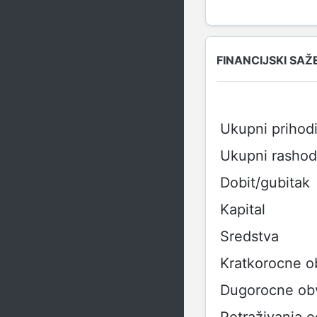
FINANCIJSKI SAŽ
Ukupni prihod
Ukupni rashod
Dobit/gubitak
Kapital
Sredstva
Kratkorocne 
Dugorocne ob
Potraživanja 