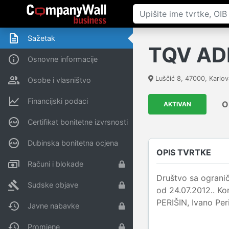
Sažetak
TQV ADR
Osnovne informacije
Luščić 8
,
47000
,
Karlov
Osobe i vlasništvo
Financijski podaci
O
AKTIVAN
Certifikat bonitetne izvrsnosti
Dubinska bonitetna ocjena
OPIS TVRTKE
Računi i blokade
Društvo sa ogranič
Sudske objave
od 24.07.2012.. Ko
PERIŠIN, Ivano Per
Javne nabavke
Promjene