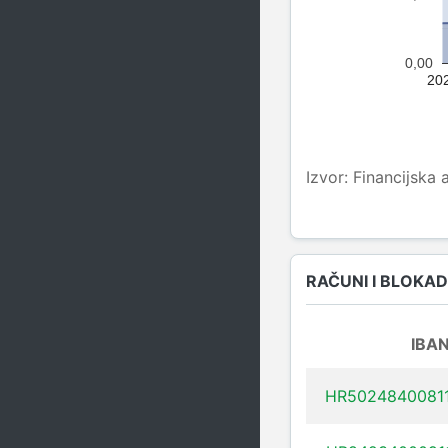
0,00
20
Izvor: Financijska 
RAČUNI I BLOKA
IBA
HR5024840081