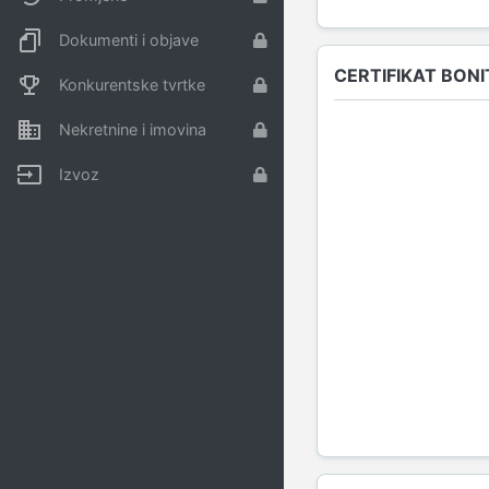
Dokumenti i objave
CERTIFIKAT BONI
Konkurentske tvrtke
Nekretnine i imovina
Izvoz