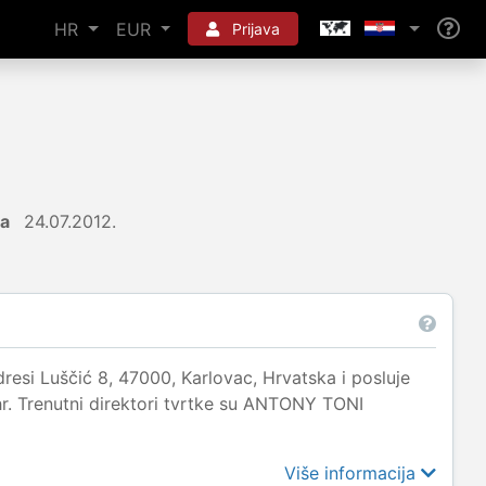
HR
EUR
Prijava
ja
24.07.2012.
esi Luščić 8, 47000, Karlovac, Hrvatska i posluje
hr. Trenutni direktori tvrtke su ANTONY TONI
Više informacija