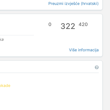
Preuzmi izvješće (hrvatski)
0
322
420
ka
Više informacija
lokade