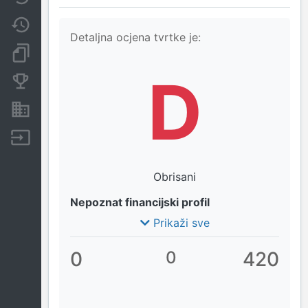
Promjene
Detaljna ocjena tvrtke je:
Dokumenti i objave
D
Konkurentske tvrtke
Nekretnine i imovina
Izvoz
Obrisani
Nepoznat financijski profil
Prikaži sve
0
0
420