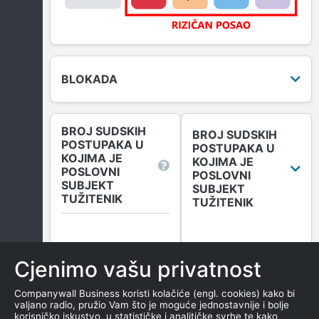
BLOKADA
BROJ SUDSKIH
BROJ SUDSKIH
POSTUPAKA U
POSTUPAKA U
KOJIMA JE
KOJIMA JE
POSLOVNI
POSLOVNI
SUBJEKT
SUBJEKT
TUŽITENIK
TUŽITENIK
Broj sudskih objava
u tekućoj godini
Cjenimo vašu privatnost
(Tuženi)
0
Companywall Business koristi kolačiće (engl. cookies) kako bi
valjano radio, pružio Vam što je moguće jednostavnije i bolje
korisničko iskustvo, u statističke i analitičke svrhe te kako