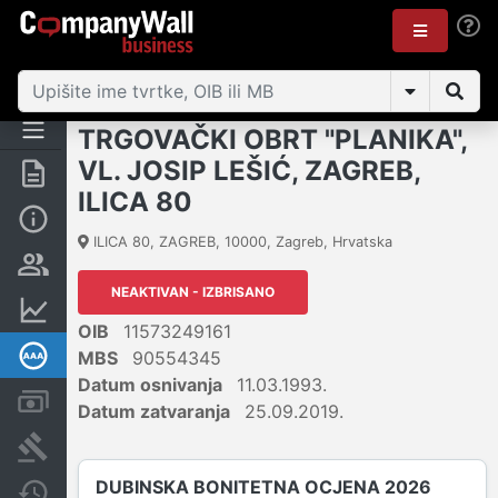
TRGOVAČKI OBRT "PLANIKA",
VL. JOSIP LEŠIĆ, ZAGREB,
Sažetak
ILICA 80
Osnovne informacije
ILICA 80, ZAGREB
,
10000
,
Zagreb
,
Hrvatska
Osobe i vlasništvo
NEAKTIVAN - IZBRISANO
Financijski podaci
OIB
11573249161
Dubinska bonitetna ocjena
MBS
90554345
Datum osnivanja
11.03.1993.
Računi i blokade
Datum zatvaranja
25.09.2019.
Sudske objave
DUBINSKA BONITETNA OCJENA 2026
Javne nabavke