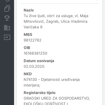
Dokumenti i objave
Naziv
Tu žive ljudi, obrt za usluge, vl. Maja
Konkurentske tvrtke
Mihovilović, Zagreb, Ulica Vladimira
Varićaka 9
Nekretnine i imovina
MBS
Izvoz
98122762
OIB
16168361250
Datum osnivanja
02.03.2020.
NKD
N74130 - Djelatnosti uređivanja
interijera;
Registarsko tijelo
GRADSKI URED ZA GOSPODARSTVO,
EKOLOŠKU ODRŽIVOST I