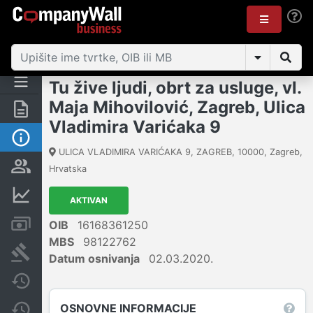
Tu žive ljudi, obrt za usluge, vl.
Maja Mihovilović, Zagreb, Ulica
Sažetak
Vladimira Varićaka 9
Osnovne informacije
ULICA VLADIMIRA VARIĆAKA 9, ZAGREB
,
10000
,
Zagreb
,
Osobe i vlasništvo
Hrvatska
Financijski podaci
AKTIVAN
Računi i blokade
OIB
16168361250
MBS
98122762
Sudske objave
Datum osnivanja
02.03.2020.
Javne nabavke
OSNOVNE INFORMACIJE
Promjene