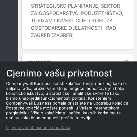
STRATEGIJSKO PLANIRANJE, SEKTOR
ZA GOSPODARSTVO, PODUZETNIŠTVO,
TURIZAM I INVESTICIJE, ODJEL ZA
GOSPODARSKE DJELATNOSTI I RAD
ZAGREB (ZAGREB)
Leaflet
|
© OpenStreetMap contributors
KONTAKTI
Cjenimo vašu privatnost
TEL
Companywall Business koristi kolačiće (engl. cookies) kako bi
0989089523
valjano radio, pružio Vam što je moguće jednostavnije i bolje
korisničko iskustvo, u statističke i analitičke svrhe te kako
E-MAIL
bismo unaprijedili funkcionalnosti portala. Korištenjem
mihovilovic.maja@gmail.com
Companywall Business portala pristajete na upotrebu kolačića.
Postavke kolačića možete podesiti u Vašem internetskom
WEB
pregledniku. Više o kolačićima i načinu kako ih koristimo te
načinu kako ih onemogućiti pročitajte ovdje
-
Izjava o zaštiti osobnih podataka