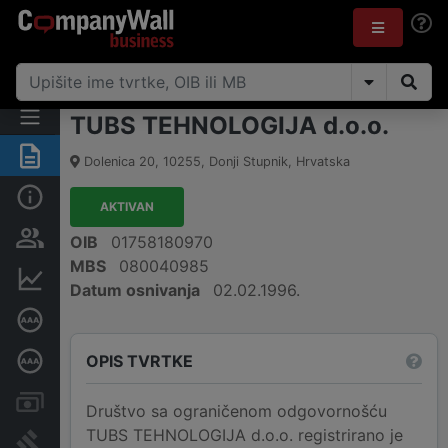
TUBS TEHNOLOGIJA d.o.o.
Sažetak
Dolenica 20
,
10255
,
Donji Stupnik
,
Hrvatska
Osnovne informacije
AKTIVAN
Osobe i vlasništvo
OIB
01758180970
MBS
080040985
Financijski podaci
Datum osnivanja
02.02.1996.
Certifikat bonitetne izvrsnosti
OPIS TVRTKE
Dubinska bonitetna ocjena
Računi i blokade
Društvo sa ograničenom odgovornošću
TUBS TEHNOLOGIJA d.o.o. registrirano je
Sudske objave