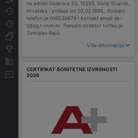
na adresi Dolenica 20, 10255, Donji Stupnik,
Hrvatska i posluje od 02.02.1996.. Kontakt
Javne nabavke
telefon je 016530679 i kontakt email sb-
Promjene
t@zg.t-com.hr. Trenutni direktor tvrtke je
Tomislav Rajić.
Dokumenti i objave
Više informacija
Konkurentske tvrtke
Nekretnine i imovina
CERTIFIKAT BONITETNE IZVRSNOSTI
Izvoz
2026