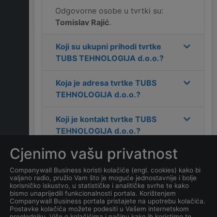
Odgovorne osobe u tvrtki su:
Tomislav Rajić
.
Koji su ukupni prihodi tvrtke
TUBS TEHNOLOGIJA d.o.o.
?
Koja je adresa tvrtke
TUBS
TEHNOLOGIJA d.o.o.
?
Koji je kontakt tvrtke
TUBS
TEHNOLOGIJA d.o.o.
?
Cjenimo vašu privatnost
Koliko ima zaposlenih
kompanija
TUBS
Companywall Business koristi kolačiće (engl. cookies) kako bi
valjano radio, pružio Vam što je moguće jednostavnije i bolje
TEHNOLOGIJA d.o.o.
?
korisničko iskustvo, u statističke i analitičke svrhe te kako
bismo unaprijedili funkcionalnosti portala. Korištenjem
Companywall Business portala pristajete na upotrebu kolačića.
Koji je datum osnivanja
Postavke kolačića možete podesiti u Vašem internetskom
tvrtke
TUBS TEHNOLOGIJA
pregledniku. Više o kolačićima i načinu kako ih koristimo te