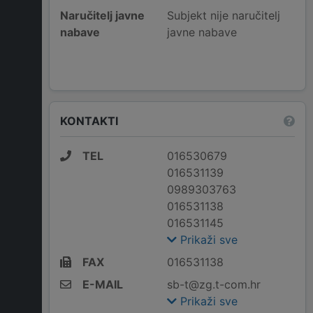
Naručitelj javne
Subjekt nije naručitelj
nabave
javne nabave
KONTAKTI
TEL
016530679
016531139
0989303763
016531138
016531145
Prikaži sve
FAX
016531138
E-MAIL
sb-t@zg.t-com.hr
Prikaži sve