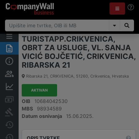
TURISTAPP.CRIKVENICA,
OBRT ZA USLUGE, VL. SANJA
Sažetak
VICIĆ BOJČETIĆ, CRIKVENICA,
Osnovne informacije
RIBARSKA 21
Osobe i vlasništvo
Ribarska 21, CRIKVENICA
,
51260
,
Crikvenica
,
Hrvatska
Financijski podaci
AKTIVAN
Računi i blokade
OIB
10684042530
MBS
98934589
Sudske objave
Datum osnivanja
15.06.2025.
Javne nabavke
Promjene
OPIS TVRTKE