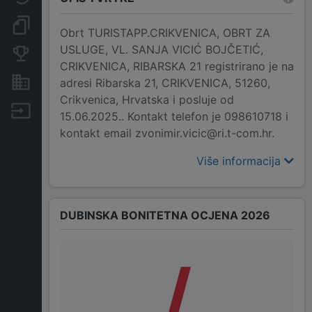
Dokumenti i objave
Obrt TURISTAPP.CRIKVENICA, OBRT ZA
USLUGE, VL. SANJA VICIĆ BOJČETIĆ,
Konkurentske tvrtke
CRIKVENICA, RIBARSKA 21 registrirano je na
Nekretnine i imovina
adresi Ribarska 21, CRIKVENICA, 51260,
Crikvenica, Hrvatska i posluje od
Izvoz
15.06.2025.. Kontakt telefon je 098610718 i
kontakt email zvonimir.vicic@ri.t-com.hr.
Više informacija
DUBINSKA BONITETNA OCJENA 2026
/