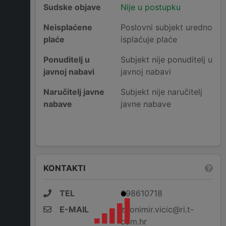
Sudske objave
Nije u postupku
Neisplaćene
Poslovni subjekt uredno
plaće
isplaćuje plaće
Ponuditelj u
Subjekt nije ponuditelj u
javnoj nabavi
javnoj nabavi
Naručitelj javne
Subjekt nije naručitelj
nabave
javne nabave
KONTAKTI
TEL
098610718
E-MAIL
zvonimir.vicic@ri.t-
com.hr