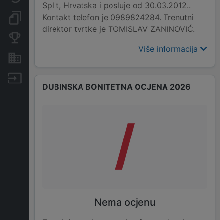
Split, Hrvatska i posluje od 30.03.2012..
Kontakt telefon je 0989824284. Trenutni
Dokumenti i objave
direktor tvrtke je TOMISLAV ZANINOVIĆ.
Konkurentske tvrtke
Više informacija
Nekretnine i imovina
Izvoz
DUBINSKA BONITETNA OCJENA 2026
/
Nema ocjenu