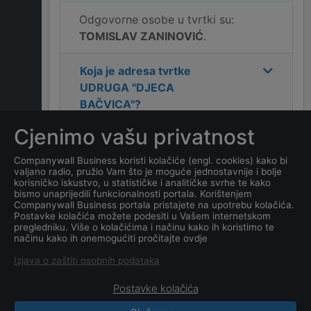
Odgovorne osobe u tvrtki su:
TOMISLAV ZANINOVIĆ
.
Koja je adresa tvrtke
UDRUGA "DJECA
BAČVICA"
?
Cjenimo vašu privatnost
Koji je kontakt tvrtke
UDRUGA "DJECA
Companywall Business koristi kolačiće (engl. cookies) kako bi
valjano radio, pružio Vam što je moguće jednostavnije i bolje
BAČVICA"
?
korisničko iskustvo, u statističke i analitičke svrhe te kako
bismo unaprijedili funkcionalnosti portala. Korištenjem
Companywall Business portala pristajete na upotrebu kolačića.
Koji je datum osnivanja
Postavke kolačića možete podesiti u Vašem internetskom
tvrtke
UDRUGA "DJECA
pregledniku. Više o kolačićima i načinu kako ih koristimo te
načinu kako ih onemogućiti pročitajte ovdje
BAČVICA"
?
Izjava o zaštiti osobnih podataka
Postavke kolačića