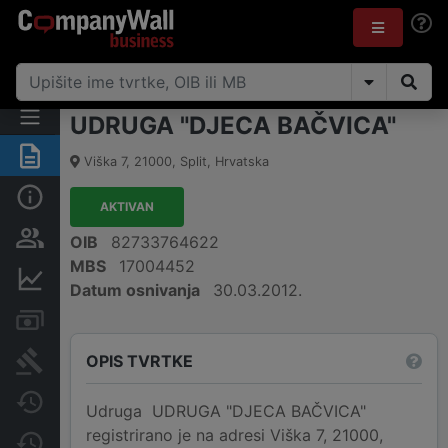
UDRUGA "DJECA BAČVICA"
Sažetak
Viška 7
,
21000
,
Split
,
Hrvatska
Osnovne informacije
AKTIVAN
Osobe i vlasništvo
OIB
82733764622
MBS
17004452
Financijski podaci
Datum osnivanja
30.03.2012.
Računi i blokade
OPIS TVRTKE
Sudske objave
Javne nabavke
Udruga UDRUGA "DJECA BAČVICA"
registrirano je na adresi Viška 7, 21000,
Promjene