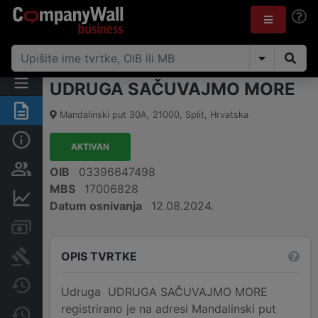
UDRUGA SAČUVAJMO MORE
Sažetak
Mandalinski put 30A
,
21000
,
Split
,
Hrvatska
Osnovne informacije
AKTIVAN
Osobe i vlasništvo
OIB
03396647498
MBS
17006828
Financijski podaci
Datum osnivanja
12.08.2024.
Računi i blokade
OPIS TVRTKE
Sudske objave
Javne nabavke
Udruga UDRUGA SAČUVAJMO MORE
registrirano je na adresi Mandalinski put
Promjene