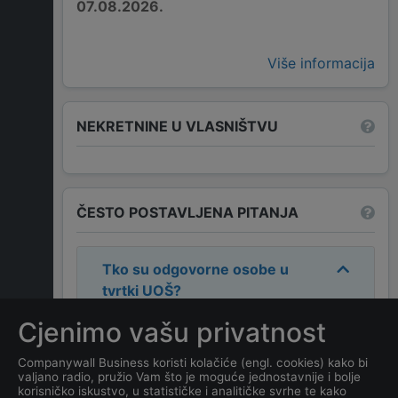
07.08.2026.
Više informacija
NEKRETNINE U VLASNIŠTVU
ČESTO POSTAVLJENA PITANJA
Tko su odgovorne osobe u
tvrtki
UOŠ
?
Cjenimo vašu privatnost
Odgovorne osobe u tvrtki su:
PETAR ŠIMUNDŽA
.
Companywall Business koristi kolačiće (engl. cookies) kako bi
valjano radio, pružio Vam što je moguće jednostavnije i bolje
korisničko iskustvo, u statističke i analitičke svrhe te kako