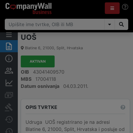
UOŠ
Sažetak
Blatine 6
,
21000
,
Split
,
Hrvatska
Osnovne informacije
AKTIVAN
Osobe i vlasništvo
OIB
43041409570
MBS
17004118
Financijski podaci
Datum osnivanja
04.03.2011.
Računi i blokade
OPIS TVRTKE
Sudske objave
Javne nabavke
Udruga UOŠ registrirano je na adresi
Blatine 6, 21000, Split, Hrvatska i posluje od
Promjene