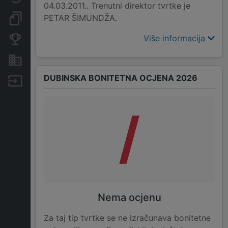
04.03.2011.. Trenutni direktor tvrtke je
PETAR ŠIMUNDŽA.
Dokumenti i objave
Više informacija
Konkurentske tvrtke
Nekretnine i imovina
DUBINSKA BONITETNA OCJENA 2026
Izvoz
/
Nema ocjenu
Za taj tip tvrtke se ne izračunava bonitetne