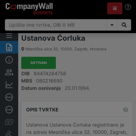
Ustanova Ćorluka
Sažetak
Mesnička ulica 32
,
10000
,
Zagreb
,
Hrvatska
Osnovne informacije
AKTIVAN
Osobe i vlasništvo
OIB
84474284756
MBS
080216690
Financijski podaci
Datum osnivanja
20.01.1994.
Certifikat bonitetne izvrsnosti
OPIS TVRTKE
Dubinska bonitetna ocjena
Računi i blokade
Ustanova Ustanova Ćorluka registrirano je
na adresi Mesnička ulica 32, 10000, Zagreb,
Sudske objave