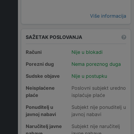
Više informacija
SAŽETAK POSLOVANJA
Računi
Nije u blokadi
Porezni dug
Nema poreznog duga
Sudske objave
Nije u postupku
Neisplaćene
Poslovni subjekt uredno
plaće
isplaćuje plaće
Ponuditelj u
Subjekt nije ponuditelj u
javnoj nabavi
javnoj nabavi
Naručitelj javne
Subjekt nije naručitelj
nabave
javne nabave