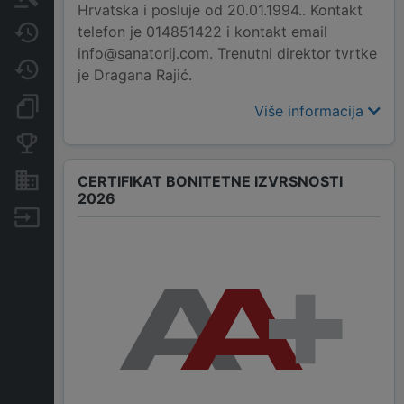
Hrvatska i posluje od 20.01.1994.. Kontakt
telefon je 014851422 i kontakt email
Javne nabavke
info@sanatorij.com. Trenutni direktor tvrtke
Promjene
je Dragana Rajić.
Dokumenti i objave
Više informacija
Konkurentske tvrtke
Nekretnine i imovina
CERTIFIKAT BONITETNE IZVRSNOSTI
2026
Izvoz