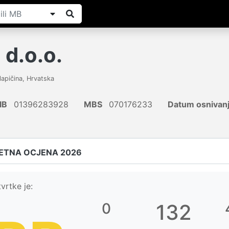
d.o.o.
lapičina
,
Hrvatska
IB
01396283928
MBS
070176233
Datum osnivan
ETNA OCJENA 2026
vrtke je:
0
132