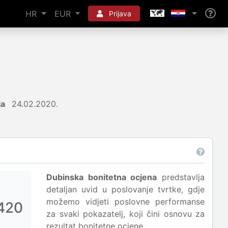
HR
EUR
Prijava
ja
24.02.2020.
Dubinska bonitetna ocjena
predstavlja
detaljan uvid u poslovanje tvrtke, gdje
možemo vidjeti poslovne performanse
420
za svaki pokazatelj, koji čini osnovu za
rezultat bonitetne ocjene.