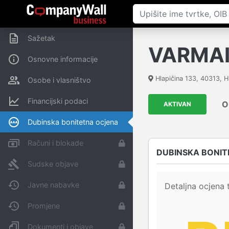
Sažetak
VARMAI 
Osnovne informacije
Hlapičina 133
,
40313
,
H
Osobe i vlasništvo
Financijski podaci
O
AKTIVAN
Dubinska bonitetna ocjena
Računi i blokade
DUBINSKA BONIT
Sudske objave
Javne nabavke
Detaljna ocjena t
Promjene
Dokumenti i objave