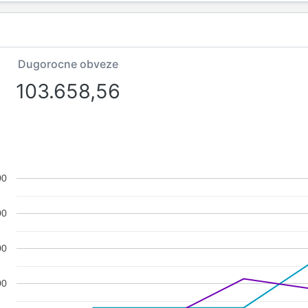
Dugorocne obveze
103.658,56
00
00
00
00