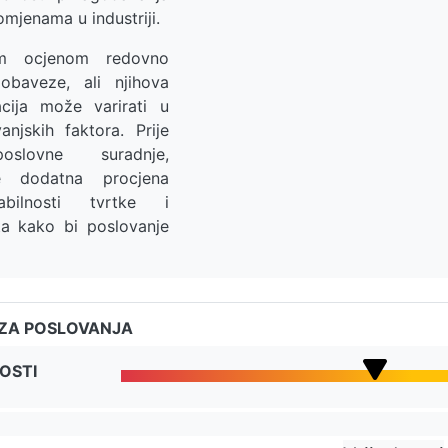
omjenama u industriji.
m ocjenom redovno
 obaveze, ali njihova
uacija može varirati u
anjskih faktora. Prije
oslovne suradnje,
e dodatna procjena
tabilnosti tvrtke i
ta kako bi poslovanje
IZA POSLOVANJA
OSTI