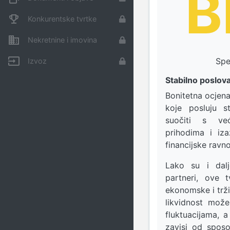
B
Konkurentske tvrtke
Nekretnine i imovina
Spe
Izvoz
Stabilno poslova
Bonitetna ocjen
koje posluju s
suočiti s ve
prihodima i iz
financijske ravn
Lako su i dalj
partneri, ove 
ekonomske i trž
likvidnost mož
fluktuacijama, 
zavisi od sposo