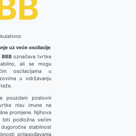
BB
kulativno
nje uz veće oscilacije
a
BBB
označava tvrtke
tabilno, ali se mogu
ćim oscilacijama u
azovima u održavanju
oteže.
e pouzdani poslovni
tvrtke nisu imune na
išne promjene. Njihova
e biti podložna većim
a dugoročna stabilnost
bnosti prilagođavanja