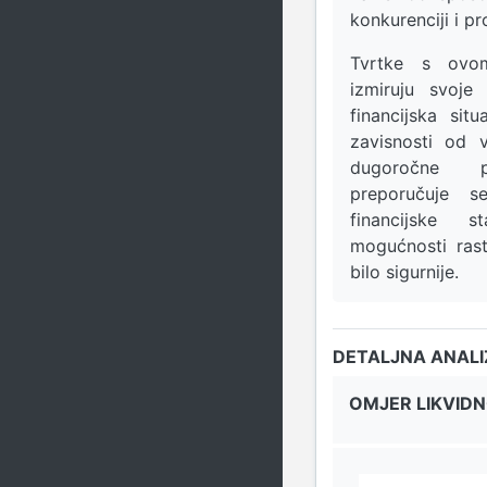
konkurenciji i pr
Tvrtke s ovo
izmiruju svoje
financijska sit
zavisnosti od v
dugoročne p
preporučuje s
financijske s
mogućnosti ras
bilo sigurnije.
DETALJNA ANAL
OMJER LIKVIDN