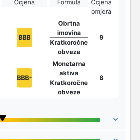
Ocjena
Formula
Ocjena
omjera
Obrtna
imovina
BBB
9
Kratkoročne
obveze
Monetarna
aktiva
BBB-
8
Kratkoročne
obveze