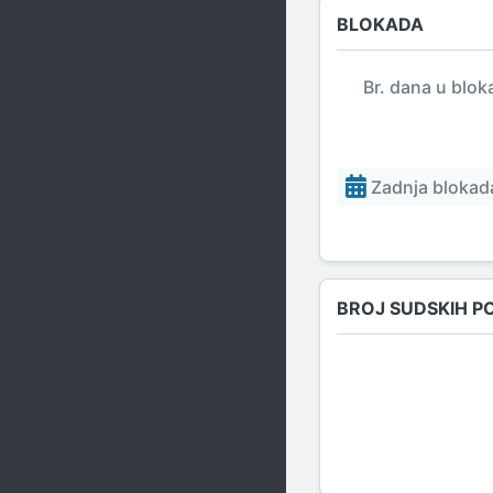
BLOKADA
Br. dana u blok
Zadnja blokada
BROJ SUDSKIH P