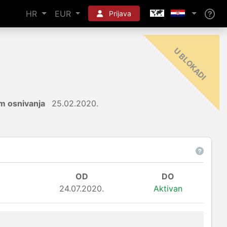
HR
EUR
Prijava
-
I
m osnivanja
25.02.2020.
OD
DO
24.07.2020.
Aktivan