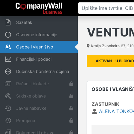
Sažetak
VENTUM 
Osnovne informacije
Kralja Zvonimira 67
,
210
Osobe i vlasništvo
Financijski podaci
AKTIVAN - U BLOKAD
Dubinska bonitetna ocjena
Računi i blokade
OSOBE I VLASNI
Sudske objave
ZASTUPNIK
Javne nabavke
ALENA TONKO
Promjene
Dokumenti i objave