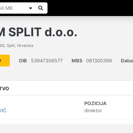
SPLIT d.o.o.
00
,
Split
,
Hrvatska
OIB
53947306577
MBS
081300399
Datu
I
ŠTVO
POZICIJA
VIĆ
direktor