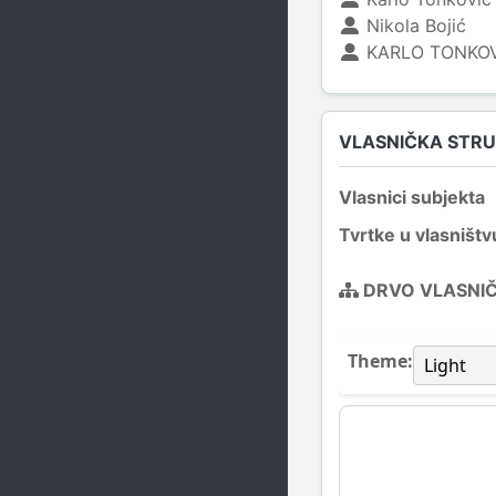
Nikola Bojić
KARLO TONKO
VLASNIČKA STR
Vlasnici subjekta
Tvrtke u vlasništv
DRVO VLASNI
Theme: