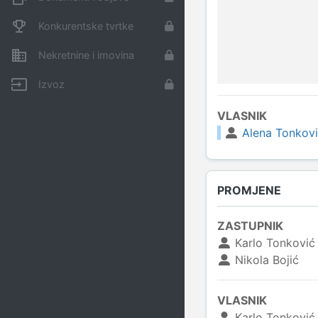
Konkurentske tvrtke
Nekretnine i imovina
Izvoz
VLASNIK
Alena Tonkov
PROMJENE
ZASTUPNIK
Karlo Tonković
Nikola Bojić
VLASNIK
Karlo Tonković